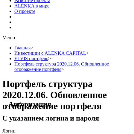
Развитие проекта
ALЁNKA в мире
О проекте
Меню
Главная
>
Инвестиции с ALЁNKA CAPITAL
>
ELVIS портфель
>
Портфель структура 2020.12.06. Обновленное
отображение портфеля
>
Портфель структура
2020.12.06. Обновленное
Авторизация
отображение портфеля
С указанием логина и пароля
Логин