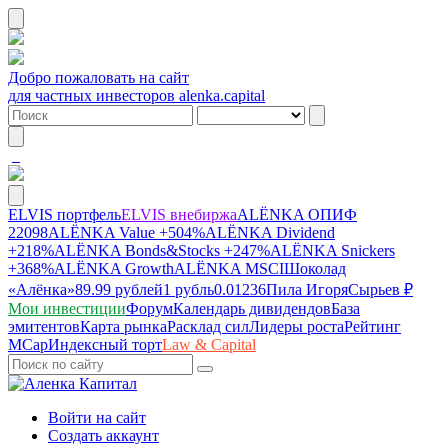
Добро пожаловать на сайт
для частных инвесторов alenka.capital
ELVIS портфель
ELVIS внебиржа
ALЁNKA ОПИФ
22098
ALЁNKA Value
+504%
ALЁNKA Dividend
+218%
ALЁNKA Bonds&Stocks
+247%
ALЁNKA Snickers
+368%
ALЁNKA Growth
ALЁNKA MSCI
Шоколад
«Алёнка»
89.99 рублей
1 рубль
0.01236
Пила Игоря
Сырье
в ₽
Мои инвестиции
Форум
Календарь дивидендов
База
эмитентов
Карта рынка
Расклад сил
Лидеры роста
Рейтинг
MCap
Индексный торт
Law & Capital
Войти на сайт
Создать аккаунт