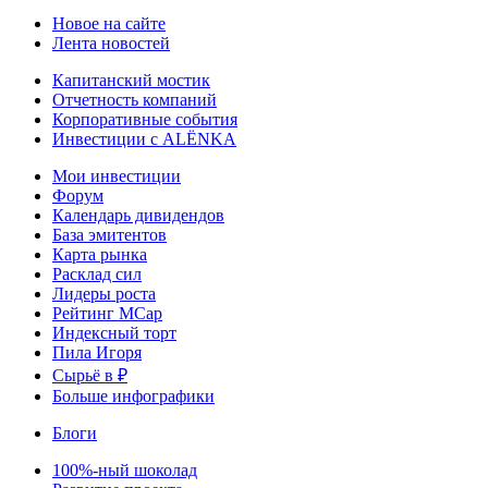
Новое на сайте
Лента новостей
Капитанский мостик
Отчетность компаний
Корпоративные события
Инвестиции с ALЁNKA
Мои инвестиции
Форум
Календарь дивидендов
База эмитентов
Карта рынка
Расклад сил
Лидеры роста
Рейтинг MCap
Индексный торт
Пила Игоря
Сырьё в ₽
Больше инфографики
Блоги
100%-ный шоколад