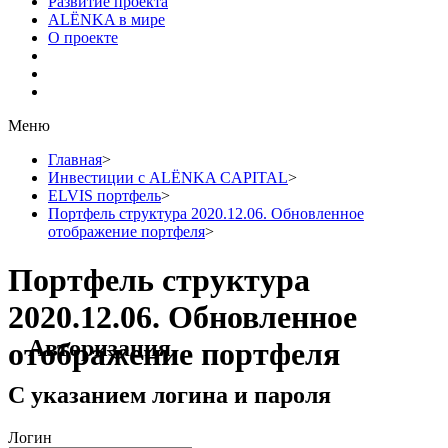
Развитие проекта
ALЁNKA в мире
О проекте
Меню
Главная
>
Инвестиции с ALЁNKA CAPITAL
>
ELVIS портфель
>
Портфель структура 2020.12.06. Обновленное
отображение портфеля
>
Портфель структура
2020.12.06. Обновленное
Авторизация
отображение портфеля
С указанием логина и пароля
Логин