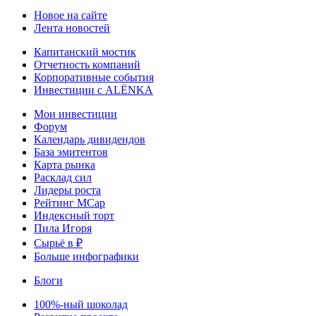
Новое на сайте
Лента новостей
Капитанский мостик
Отчетность компаний
Корпоративные события
Инвестиции с ALЁNKA
Мои инвестиции
Форум
Календарь дивидендов
База эмитентов
Карта рынка
Расклад сил
Лидеры роста
Рейтинг MCap
Индексный торт
Пила Игоря
Сырьё в ₽
Больше инфографики
Блоги
100%-ный шоколад