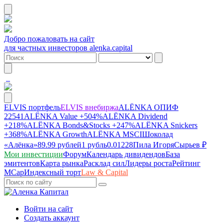
Добро пожаловать на сайт
для частных инвесторов alenka.capital
ELVIS портфель
ELVIS внебиржа
ALЁNKA ОПИФ
22541
ALЁNKA Value
+504%
ALЁNKA Dividend
+218%
ALЁNKA Bonds&Stocks
+247%
ALЁNKA Snickers
+368%
ALЁNKA Growth
ALЁNKA MSCI
Шоколад
«Алёнка»
89.99 рублей
1 рубль
0.01228
Пила Игоря
Сырье
в ₽
Мои инвестиции
Форум
Календарь дивидендов
База
эмитентов
Карта рынка
Расклад сил
Лидеры роста
Рейтинг
MCap
Индексный торт
Law & Capital
Войти на сайт
Создать аккаунт