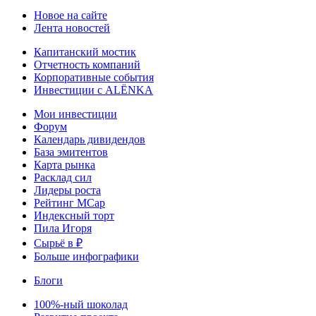
Новое на сайте
Лента новостей
Капитанский мостик
Отчетность компаний
Корпоративные события
Инвестиции с ALЁNKA
Мои инвестиции
Форум
Календарь дивидендов
База эмитентов
Карта рынка
Расклад сил
Лидеры роста
Рейтинг MCap
Индексный торт
Пила Игоря
Сырьё в ₽
Больше инфографики
Блоги
100%-ный шоколад