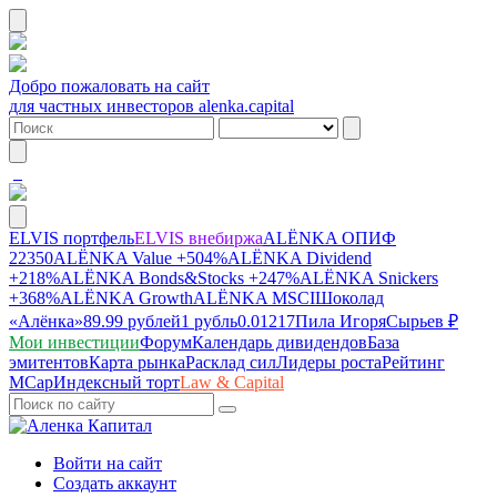
Добро пожаловать на сайт
для частных инвесторов alenka.capital
ELVIS портфель
ELVIS внебиржа
ALЁNKA ОПИФ
22350
ALЁNKA Value
+504%
ALЁNKA Dividend
+218%
ALЁNKA Bonds&Stocks
+247%
ALЁNKA Snickers
+368%
ALЁNKA Growth
ALЁNKA MSCI
Шоколад
«Алёнка»
89.99 рублей
1 рубль
0.01217
Пила Игоря
Сырье
в ₽
Мои инвестиции
Форум
Календарь дивидендов
База
эмитентов
Карта рынка
Расклад сил
Лидеры роста
Рейтинг
MCap
Индексный торт
Law & Capital
Войти на сайт
Создать аккаунт