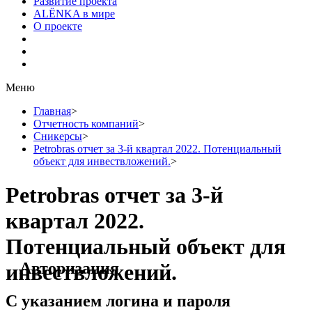
Развитие проекта
ALЁNKA в мире
О проекте
Меню
Главная
>
Отчетность компаний
>
Сникерсы
>
Petrobras отчет за 3-й квартал 2022. Потенциальный
объект для инвествложений.
>
Petrobras отчет за 3-й
квартал 2022.
Потенциальный объект для
Авторизация
инвествложений.
С указанием логина и пароля