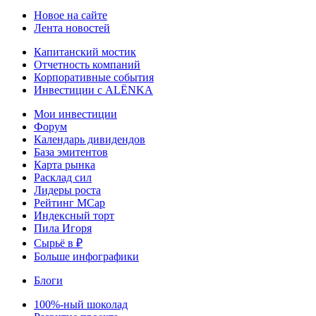
Новое на сайте
Лента новостей
Капитанский мостик
Отчетность компаний
Корпоративные события
Инвестиции с ALЁNKA
Мои инвестиции
Форум
Календарь дивидендов
База эмитентов
Карта рынка
Расклад сил
Лидеры роста
Рейтинг MCap
Индексный торт
Пила Игоря
Сырьё в ₽
Больше инфографики
Блоги
100%-ный шоколад