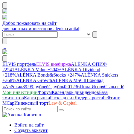
Добро пожаловать на сайт
для частных инвесторов alenka.capital
ELVIS портфель
ELVIS внебиржа
ALЁNKA ОПИФ
22541
ALЁNKA Value
+504%
ALЁNKA Dividend
+218%
ALЁNKA Bonds&Stocks
+247%
ALЁNKA Snickers
+368%
ALЁNKA Growth
ALЁNKA MSCI
Шоколад
«Алёнка»
89.99 рублей
1 рубль
0.01236
Пила Игоря
Сырье
в ₽
Мои инвестиции
Форум
Календарь дивидендов
База
эмитентов
Карта рынка
Расклад сил
Лидеры роста
Рейтинг
MCap
Индексный торт
Law & Capital
Войти на сайт
Создать аккаунт