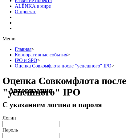
Развитие проекта
ALЁNKA в мире
О проекте
Меню
Главная
>
Корпоративные события
>
IPO и SPO
>
Оценка Совкомфлота после "успешного" IPO
>
Оценка Совкомфлота после
Авторизация
"успешного" IPO
С указанием логина и пароля
Логин
Пароль