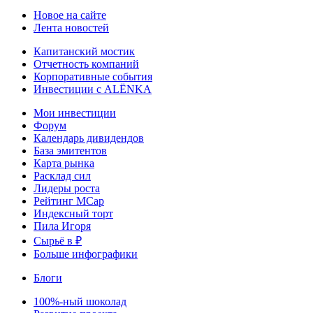
Новое на сайте
Лента новостей
Капитанский мостик
Отчетность компаний
Корпоративные события
Инвестиции с ALЁNKA
Мои инвестиции
Форум
Календарь дивидендов
База эмитентов
Карта рынка
Расклад сил
Лидеры роста
Рейтинг MCap
Индексный торт
Пила Игоря
Сырьё в ₽
Больше инфографики
Блоги
100%-ный шоколад