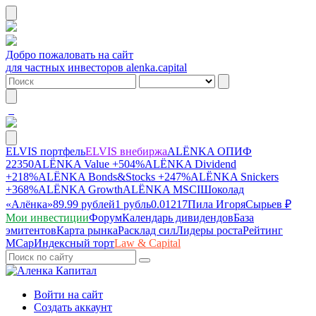
Добро пожаловать на сайт
для частных инвесторов alenka.capital
ELVIS портфель
ELVIS внебиржа
ALЁNKA ОПИФ
22350
ALЁNKA Value
+504%
ALЁNKA Dividend
+218%
ALЁNKA Bonds&Stocks
+247%
ALЁNKA Snickers
+368%
ALЁNKA Growth
ALЁNKA MSCI
Шоколад
«Алёнка»
89.99 рублей
1 рубль
0.01217
Пила Игоря
Сырье
в ₽
Мои инвестиции
Форум
Календарь дивидендов
База
эмитентов
Карта рынка
Расклад сил
Лидеры роста
Рейтинг
MCap
Индексный торт
Law & Capital
Войти на сайт
Создать аккаунт