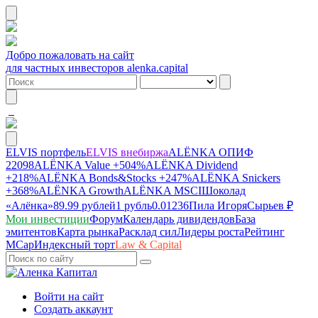
Добро пожаловать на сайт
для частных инвесторов alenka.capital
ELVIS портфель
ELVIS внебиржа
ALЁNKA ОПИФ
22098
ALЁNKA Value
+504%
ALЁNKA Dividend
+218%
ALЁNKA Bonds&Stocks
+247%
ALЁNKA Snickers
+368%
ALЁNKA Growth
ALЁNKA MSCI
Шоколад
«Алёнка»
89.99 рублей
1 рубль
0.01236
Пила Игоря
Сырье
в ₽
Мои инвестиции
Форум
Календарь дивидендов
База
эмитентов
Карта рынка
Расклад сил
Лидеры роста
Рейтинг
MCap
Индексный торт
Law & Capital
Войти на сайт
Создать аккаунт