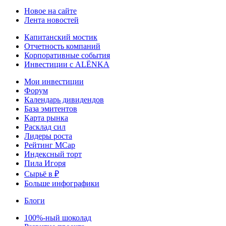
Новое на сайте
Лента новостей
Капитанский мостик
Отчетность компаний
Корпоративные события
Инвестиции с ALЁNKA
Мои инвестиции
Форум
Календарь дивидендов
База эмитентов
Карта рынка
Расклад сил
Лидеры роста
Рейтинг MCap
Индексный торт
Пила Игоря
Сырьё в ₽
Больше инфографики
Блоги
100%-ный шоколад