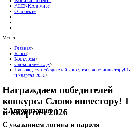
Развитие проекта
ALЁNKA в мире
О проекте
Меню
Главная
>
Блоги
>
Конкурсы
>
Слово инвестору
>
Награждаем победителей конкурса Слово инвестору! 1-
й квартал 2026
>
Награждаем победителей
конкурса Слово инвестору! 1-
Авторизация
й квартал 2026
С указанием логина и пароля