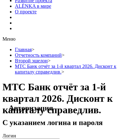
Развитие проекта
ALЁNKA в мире
О проекте
Меню
Главная
>
Отчетность компаний
>
Второй эшелон
>
МТС Банк отчёт за 1-й квартал 2026. Дисконт к
капиталу справедлив.
>
МТС Банк отчёт за 1-й
квартал 2026. Дисконт к
Авторизация
капиталу справедлив.
С указанием логина и пароля
Логин