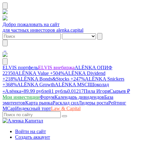
Добро пожаловать на сайт
для частных инвесторов alenka.capital
ELVIS портфель
ELVIS внебиржа
ALЁNKA ОПИФ
22350
ALЁNKA Value
+504%
ALЁNKA Dividend
+218%
ALЁNKA Bonds&Stocks
+247%
ALЁNKA Snickers
+368%
ALЁNKA Growth
ALЁNKA MSCI
Шоколад
«Алёнка»
89.99 рублей
1 рубль
0.01217
Пила Игоря
Сырье
в ₽
Мои инвестиции
Форум
Календарь дивидендов
База
эмитентов
Карта рынка
Расклад сил
Лидеры роста
Рейтинг
MCap
Индексный торт
Law & Capital
Войти на сайт
Создать аккаунт