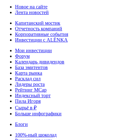
Новое на сайте
Лента новостей
Капитанский мостик
Отчетность компаний
Корпоративные события
Инвестиции с ALЁNKA
Мои инвестиции
Форум
Календарь дивидендов
База эмитентов
Карта рынка
Расклад сил
Лидеры роста
Рейтинг MCap
Индексный торт
Пила Игоря
Сырьё в ₽
Больше инфографики
Блоги
100%-ный шоколад