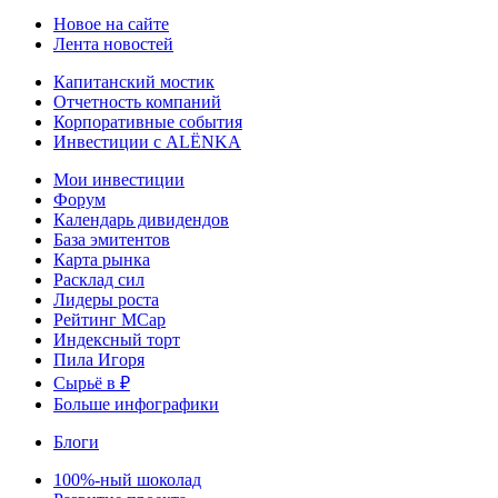
Новое на сайте
Лента новостей
Капитанский мостик
Отчетность компаний
Корпоративные события
Инвестиции с ALЁNKA
Мои инвестиции
Форум
Календарь дивидендов
База эмитентов
Карта рынка
Расклад сил
Лидеры роста
Рейтинг MCap
Индексный торт
Пила Игоря
Сырьё в ₽
Больше инфографики
Блоги
100%-ный шоколад