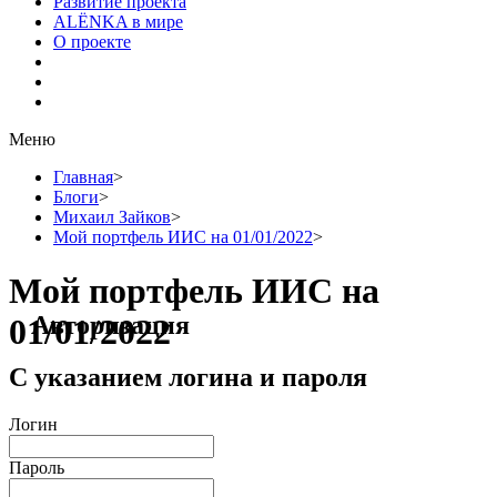
Развитие проекта
ALЁNKA в мире
О проекте
Меню
Главная
>
Блоги
>
Михаил Зайков
>
Мой портфель ИИС на 01/01/2022
>
Мой портфель ИИС на
Авторизация
01/01/2022
С указанием логина и пароля
Логин
Пароль