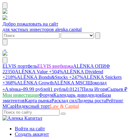
Добро пожаловать на сайт
для частных инвесторов alenka.capital
ELVIS портфель
ELVIS внебиржа
ALЁNKA ОПИФ
22350
ALЁNKA Value
+504%
ALЁNKA Dividend
+218%
ALЁNKA Bonds&Stocks
+247%
ALЁNKA Snickers
+368%
ALЁNKA Growth
ALЁNKA MSCI
Шоколад
«Алёнка»
89.99 рублей
1 рубль
0.01217
Пила Игоря
Сырье
в ₽
Мои инвестиции
Форум
Календарь дивидендов
База
эмитентов
Карта рынка
Расклад сил
Лидеры роста
Рейтинг
MCap
Индексный торт
Law & Capital
Войти на сайт
Создать аккаунт