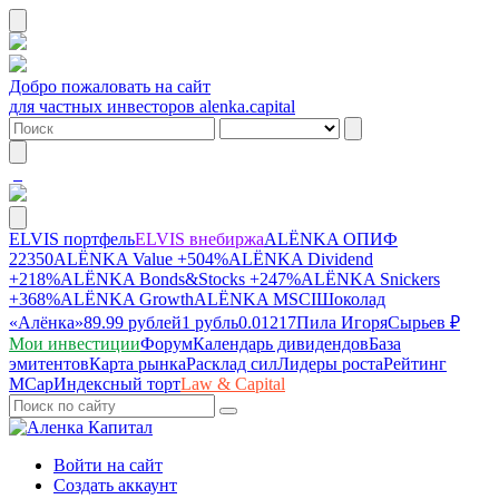
Добро пожаловать на сайт
для частных инвесторов alenka.capital
ELVIS портфель
ELVIS внебиржа
ALЁNKA ОПИФ
22350
ALЁNKA Value
+504%
ALЁNKA Dividend
+218%
ALЁNKA Bonds&Stocks
+247%
ALЁNKA Snickers
+368%
ALЁNKA Growth
ALЁNKA MSCI
Шоколад
«Алёнка»
89.99 рублей
1 рубль
0.01217
Пила Игоря
Сырье
в ₽
Мои инвестиции
Форум
Календарь дивидендов
База
эмитентов
Карта рынка
Расклад сил
Лидеры роста
Рейтинг
MCap
Индексный торт
Law & Capital
Войти на сайт
Создать аккаунт