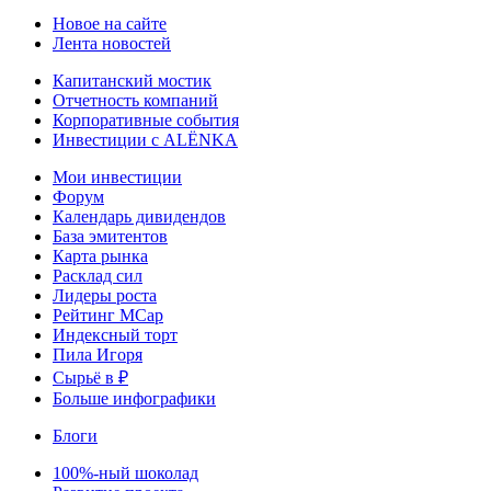
Новое на сайте
Лента новостей
Капитанский мостик
Отчетность компаний
Корпоративные события
Инвестиции с ALЁNKA
Мои инвестиции
Форум
Календарь дивидендов
База эмитентов
Карта рынка
Расклад сил
Лидеры роста
Рейтинг MCap
Индексный торт
Пила Игоря
Сырьё в ₽
Больше инфографики
Блоги
100%-ный шоколад