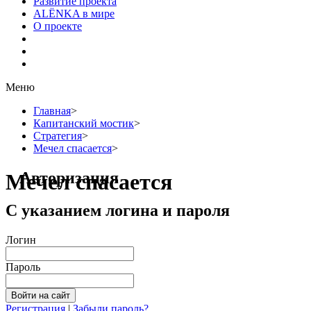
Развитие проекта
ALЁNKA в мире
О проекте
Меню
Главная
>
Капитанский мостик
>
Стратегия
>
Мечел спасается
>
Авторизация
Мечел спасается
С указанием логина и пароля
Логин
Пароль
Регистрация
|
Забыли пароль?