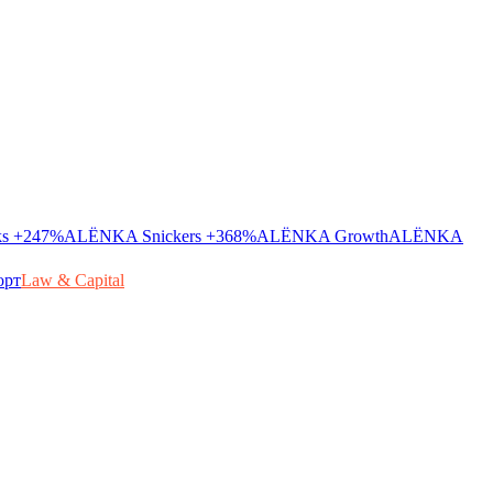
ks
+247%
ALЁNKA Snickers
+368%
ALЁNKA Growth
ALЁNKA
орт
Law & Capital