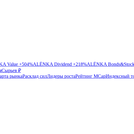
A Value
+504%
ALЁNKA Dividend
+218%
ALЁNKA Bonds&Stoc
я
Сырье
в ₽
арта рынка
Расклад сил
Лидеры роста
Рейтинг MCap
Индексный т