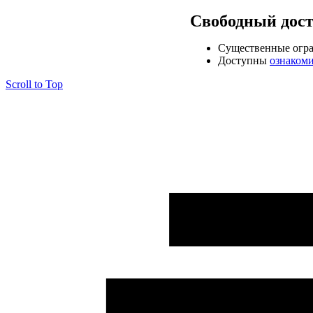
Свободный дос
Cущественные огр
Доступны
ознаком
Scroll to Top