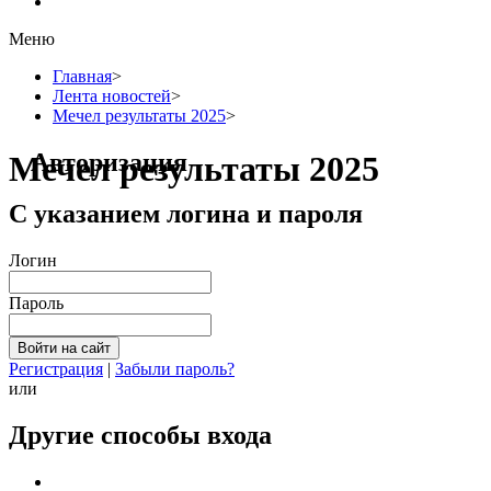
Меню
Главная
>
Лента новостей
>
Мечел результаты 2025
>
Авторизация
Мечел результаты 2025
С указанием логина и пароля
Логин
Пароль
Регистрация
|
Забыли пароль?
или
Другие способы входа