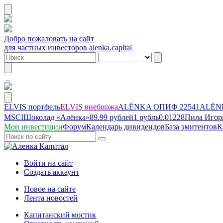
Добро пожаловать на сайт
для частных инвесторов alenka.capital
ELVIS портфель
ELVIS внебиржа
ALЁNKA ОПИФ
22541
ALЁNK
MSCI
Шоколад «Алёнка»
89.99 рублей
1 рубль
0.01228
Пила Игор
Мои инвестиции
Форум
Календарь дивидендов
База эмитентов
К
Войти на сайт
Создать аккаунт
Новое на сайте
Лента новостей
Капитанский мостик