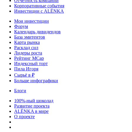
Отчетность компаний
Корпоративные события
Инвестиции с ALЁNKA
Мои инвестиции
Форум
Календарь дивидендов
База эмитентов
Карта рынка
Расклад сил
Лидеры роста
Рейтинг MCap
Индексный торт
Пила Игоря
Сырьё в ₽
Больше инфографики
Блоги
100%-ный шоколад
Развитие проекта
ALЁNKA в мире
О проекте