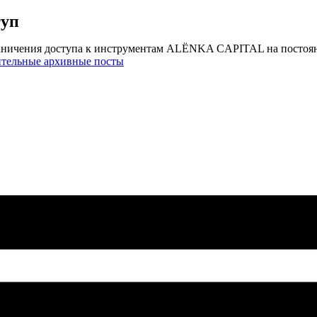
туп
аничения доступа к инструментам ALЁNKA CAPITAL на постоя
ительные архивные посты