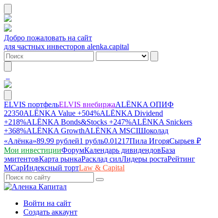
Добро пожаловать на сайт
для частных инвесторов alenka.capital
ELVIS портфель
ELVIS внебиржа
ALЁNKA ОПИФ
22350
ALЁNKA Value
+504%
ALЁNKA Dividend
+218%
ALЁNKA Bonds&Stocks
+247%
ALЁNKA Snickers
+368%
ALЁNKA Growth
ALЁNKA MSCI
Шоколад
«Алёнка»
89.99 рублей
1 рубль
0.01217
Пила Игоря
Сырье
в ₽
Мои инвестиции
Форум
Календарь дивидендов
База
эмитентов
Карта рынка
Расклад сил
Лидеры роста
Рейтинг
MCap
Индексный торт
Law & Capital
Войти на сайт
Создать аккаунт