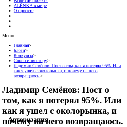
Развитие проекта
ALЁNKA в мире
О проекте
Меню
Главная
>
Блоги
>
Конкурсы
>
Слово инвестору
>
Ладимир Семёнов: Пост о том, как я потерял 95%. Или
как я ушел с околорынка, и почему на него
возвращаюсь.
>
Ладимир Семёнов: Пост о
том, как я потерял 95%. Или
как я ушел с околорынка, и
Авторизация
почему на него возвращаюсь.