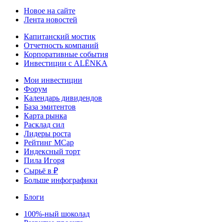
Новое на сайте
Лента новостей
Капитанский мостик
Отчетность компаний
Корпоративные события
Инвестиции с ALЁNKA
Мои инвестиции
Форум
Календарь дивидендов
База эмитентов
Карта рынка
Расклад сил
Лидеры роста
Рейтинг MCap
Индексный торт
Пила Игоря
Сырьё в ₽
Больше инфографики
Блоги
100%-ный шоколад