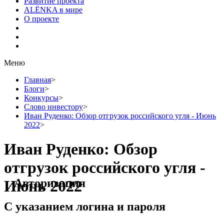
Развитие проекта
ALЁNKA в мире
О проекте
Меню
Главная
>
Блоги
>
Конкурсы
>
Слово инвестору
>
Иван Руденко: Обзор отгрузок российского угля - Июнь
2022
>
Иван Руденко: Обзор
отгрузок российского угля -
Авторизация
Июнь 2022
С указанием логина и пароля