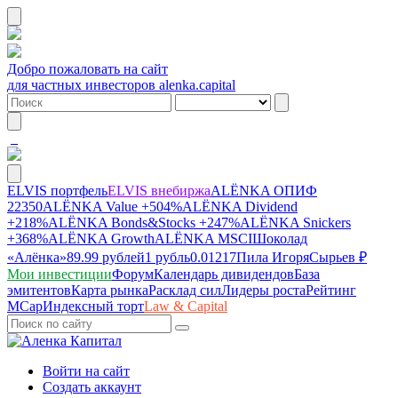
Добро пожаловать на сайт
для частных инвесторов alenka.capital
ELVIS портфель
ELVIS внебиржа
ALЁNKA ОПИФ
22350
ALЁNKA Value
+504%
ALЁNKA Dividend
+218%
ALЁNKA Bonds&Stocks
+247%
ALЁNKA Snickers
+368%
ALЁNKA Growth
ALЁNKA MSCI
Шоколад
«Алёнка»
89.99 рублей
1 рубль
0.01217
Пила Игоря
Сырье
в ₽
Мои инвестиции
Форум
Календарь дивидендов
База
эмитентов
Карта рынка
Расклад сил
Лидеры роста
Рейтинг
MCap
Индексный торт
Law & Capital
Войти на сайт
Создать аккаунт