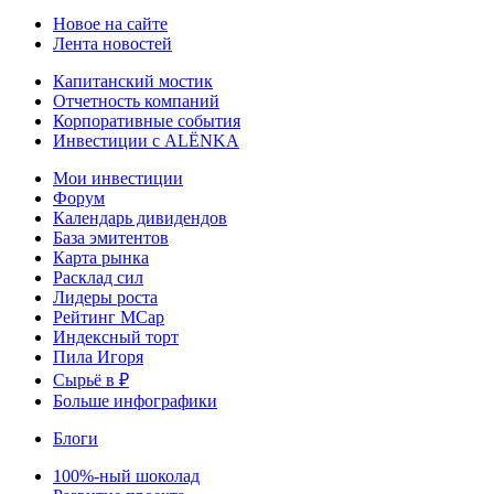
Новое на сайте
Лента новостей
Капитанский мостик
Отчетность компаний
Корпоративные события
Инвестиции с ALЁNKA
Мои инвестиции
Форум
Календарь дивидендов
База эмитентов
Карта рынка
Расклад сил
Лидеры роста
Рейтинг MCap
Индексный торт
Пила Игоря
Сырьё в ₽
Больше инфографики
Блоги
100%-ный шоколад