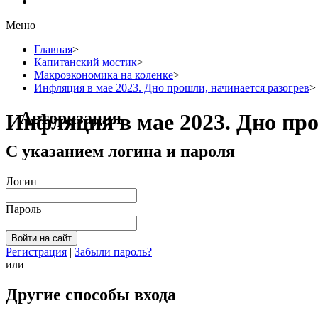
Меню
Главная
>
Капитанский мостик
>
Макроэкономика на коленке
>
Инфляция в мае 2023. Дно прошли, начинается разогрев
>
Авторизация
Инфляция в мае 2023. Дно пр
С указанием логина и пароля
Логин
Пароль
Регистрация
|
Забыли пароль?
или
Другие способы входа