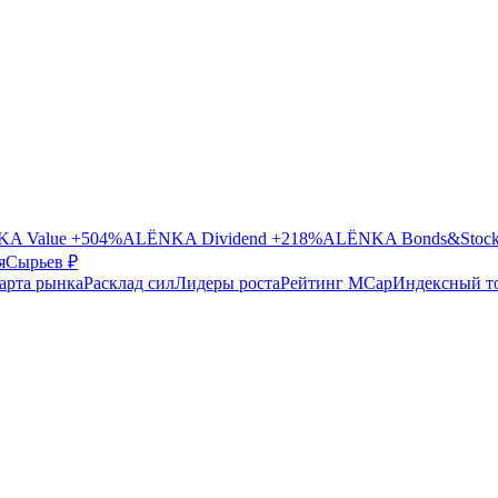
A Value
+504%
ALЁNKA Dividend
+218%
ALЁNKA Bonds&Stoc
я
Сырье
в ₽
арта рынка
Расклад сил
Лидеры роста
Рейтинг MCap
Индексный т