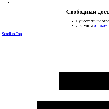
Свободный дос
Cущественные огр
Доступны
ознаком
Scroll to Top