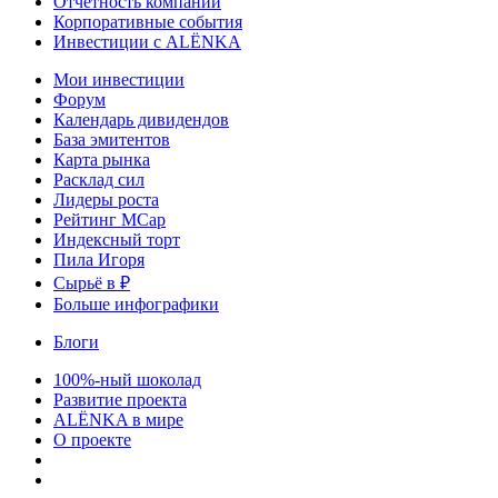
Отчетность компаний
Корпоративные события
Инвестиции с ALЁNKA
Мои инвестиции
Форум
Календарь дивидендов
База эмитентов
Карта рынка
Расклад сил
Лидеры роста
Рейтинг MCap
Индексный торт
Пила Игоря
Сырьё в ₽
Больше инфографики
Блоги
100%-ный шоколад
Развитие проекта
ALЁNKA в мире
О проекте