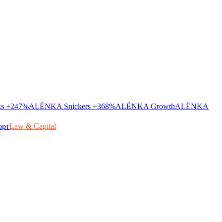
ks
+247%
ALЁNKA Snickers
+368%
ALЁNKA Growth
ALЁNKA
орт
Law & Capital