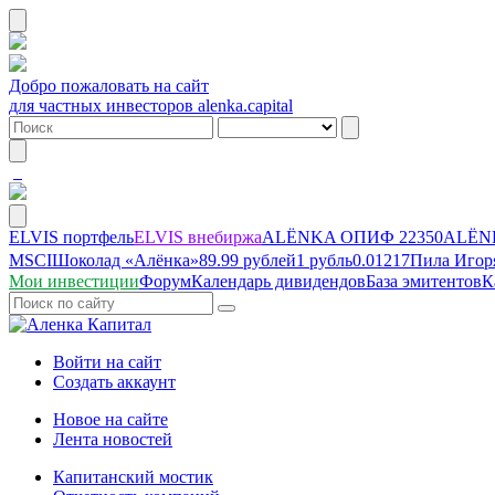
Добро пожаловать на сайт
для частных инвесторов alenka.capital
ELVIS портфель
ELVIS внебиржа
ALЁNKA ОПИФ
22350
ALЁNK
MSCI
Шоколад «Алёнка»
89.99 рублей
1 рубль
0.01217
Пила Игор
Мои инвестиции
Форум
Календарь дивидендов
База эмитентов
К
Войти на сайт
Создать аккаунт
Новое на сайте
Лента новостей
Капитанский мостик