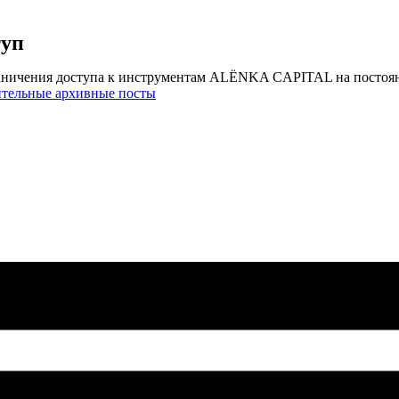
туп
аничения доступа к инструментам ALЁNKA CAPITAL на постоя
ительные архивные посты