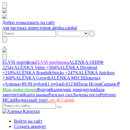
Добро пожаловать на сайт
для частных инвесторов alenka.capital
ELVIS портфель
ELVIS внебиржа
ALЁNKA ОПИФ
22541
ALЁNKA Value
+504%
ALЁNKA Dividend
+218%
ALЁNKA Bonds&Stocks
+247%
ALЁNKA Snickers
+368%
ALЁNKA Growth
ALЁNKA MSCI
Шоколад
«Алёнка»
89.99 рублей
1 рубль
0.01236
Пила Игоря
Сырье
в ₽
Мои инвестиции
Форум
Календарь дивидендов
База
эмитентов
Карта рынка
Расклад сил
Лидеры роста
Рейтинг
MCap
Индексный торт
Law & Capital
Войти на сайт
Создать аккаунт