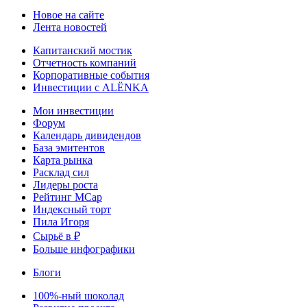
Новое на сайте
Лента новостей
Капитанский мостик
Отчетность компаний
Корпоративные события
Инвестиции с ALЁNKA
Мои инвестиции
Форум
Календарь дивидендов
База эмитентов
Карта рынка
Расклад сил
Лидеры роста
Рейтинг MCap
Индексный торт
Пила Игоря
Сырьё в ₽
Больше инфографики
Блоги
100%-ный шоколад