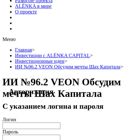
Развитие проекта
ALЁNKA в мире
О проекте
Меню
Главная
>
Инвестиции с ALЁNKA CAPITAL
>
Инвестиционные идеи
>
ИИ №96.2 VEON Обсудим мечты Шах Капитала
>
ИИ №96.2 VEON Обсудим
Авторизация
мечты Шах Капитала
С указанием логина и пароля
Логин
Пароль