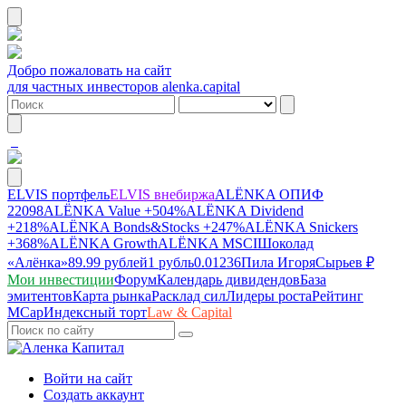
Добро пожаловать на сайт
для частных инвесторов alenka.capital
ELVIS портфель
ELVIS внебиржа
ALЁNKA ОПИФ
22098
ALЁNKA Value
+504%
ALЁNKA Dividend
+218%
ALЁNKA Bonds&Stocks
+247%
ALЁNKA Snickers
+368%
ALЁNKA Growth
ALЁNKA MSCI
Шоколад
«Алёнка»
89.99 рублей
1 рубль
0.01236
Пила Игоря
Сырье
в ₽
Мои инвестиции
Форум
Календарь дивидендов
База
эмитентов
Карта рынка
Расклад сил
Лидеры роста
Рейтинг
MCap
Индексный торт
Law & Capital
Войти на сайт
Создать аккаунт