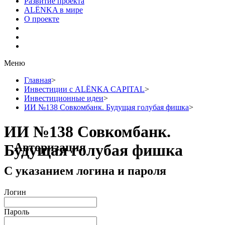
Развитие проекта
ALЁNKA в мире
О проекте
Меню
Главная
>
Инвестиции с ALЁNKA CAPITAL
>
Инвестиционные идеи
>
ИИ №138 Совкомбанк. Будущая голубая фишка
>
ИИ №138 Совкомбанк.
Авторизация
Будущая голубая фишка
С указанием логина и пароля
Логин
Пароль