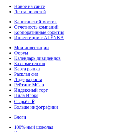
Новое на сайте
Лента новостей
Капитанский мостик
Отчетность компаний
Корпоративные события
Инвестиции с ALЁNKA
Мои инвестиции
Форум
Календарь дивидендов
База эмитентов
Карта рынка
Расклад сил
Лидеры роста
Рейтинг MCap
Индексный торт
Пила Игоря
Сырьё в ₽
Больше инфографики
Блоги
100%-ный шоколад