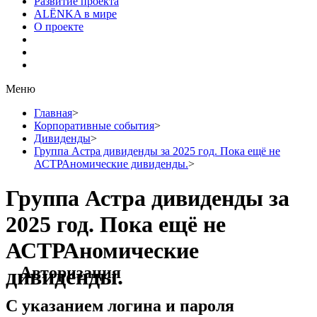
Развитие проекта
ALЁNKA в мире
О проекте
Меню
Главная
>
Корпоративные события
>
Дивиденды
>
Группа Астра дивиденды за 2025 год. Пока ещё не
АСТРАномические дивиденды.
>
Группа Астра дивиденды за
2025 год. Пока ещё не
АСТРАномические
Авторизация
дивиденды.
С указанием логина и пароля