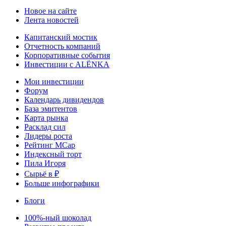
Новое на сайте
Лента новостей
Капитанский мостик
Отчетность компаний
Корпоративные события
Инвестиции с ALЁNKA
Мои инвестиции
Форум
Календарь дивидендов
База эмитентов
Карта рынка
Расклад сил
Лидеры роста
Рейтинг MCap
Индексный торт
Пила Игоря
Сырьё в ₽
Больше инфографики
Блоги
100%-ный шоколад