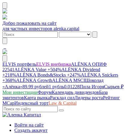
Добро пожаловать на сайт
для частных инвесторов alenka.capital
ELVIS портфель
ELVIS внебиржа
ALЁNKA ОПИФ
22541
ALЁNKA Value
+504%
ALЁNKA Dividend
+218%
ALЁNKA Bonds&Stocks
+247%
ALЁNKA Snickers
+368%
ALЁNKA Growth
ALЁNKA MSCI
Шоколад
«Алёнка»
89.99 рублей
1 рубль
0.01228
Пила Игоря
Сырье
в ₽
Мои инвестиции
Форум
Календарь дивидендов
База
эмитентов
Карта рынка
Расклад сил
Лидеры роста
Рейтинг
MCap
Индексный торт
Law & Capital
Войти на сайт
Создать аккаунт