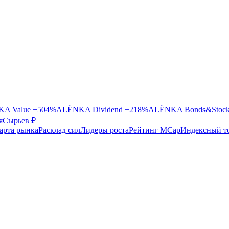
A Value
+504%
ALЁNKA Dividend
+218%
ALЁNKA Bonds&Stoc
я
Сырье
в ₽
арта рынка
Расклад сил
Лидеры роста
Рейтинг MCap
Индексный т