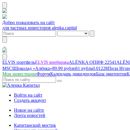
Добро пожаловать на сайт
для частных инвесторов alenka.capital
ELVIS портфель
ELVIS внебиржа
ALЁNKA ОПИФ
22541
ALЁNK
MSCI
Шоколад «Алёнка»
89.99 рублей
1 рубль
0.01228
Пила Игор
Мои инвестиции
Форум
Календарь дивидендов
База эмитентов
К
Войти на сайт
Создать аккаунт
Новое на сайте
Лента новостей
Капитанский мостик