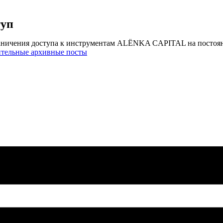
туп
аничения доступа к инструментам ALЁNKA CAPITAL на постоя
ительные архивные посты