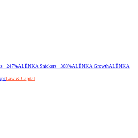
ks
+247%
ALЁNKA Snickers
+368%
ALЁNKA Growth
ALЁNKA
орт
Law & Capital