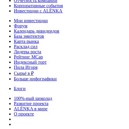
Отчетность компаний
Корпоративные события
Инвестиции с ALЁNKA
Мои инвестиции
Форум
Календарь дивидендов
База эмитентов
Карта рынка
Расклад сил
Лидеры роста
Рейтинг MCap
Индексный торт
Пила Игоря
Сырьё в ₽
Больше инфографики
Блоги
100%-ный шоколад
Развитие проекта
ALЁNKA в мире
О проекте