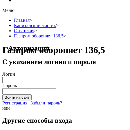
Меню
Главная
>
Капитанский мостик
>
Стратегия
>
Газпром обороняет 136,5
>
Авторизация
Газпром обороняет 136,5
С указанием логина и пароля
Логин
Пароль
Регистрация
|
Забыли пароль?
или
Другие способы входа