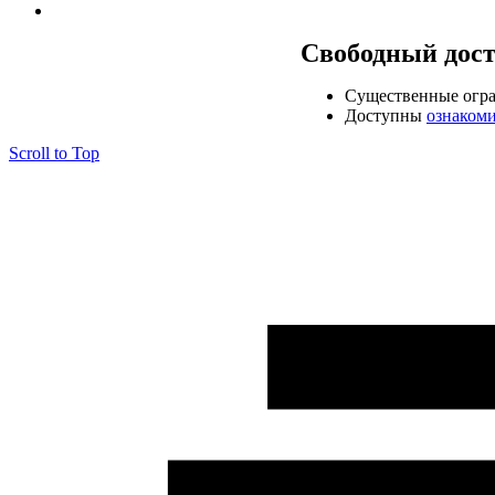
Свободный дос
Cущественные огр
Доступны
ознаком
Scroll to Top