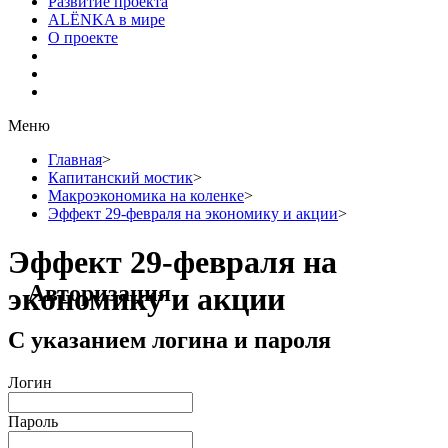
Развитие проекта
ALЁNKA в мире
О проекте
Меню
Главная
>
Капитанский мостик
>
Макроэкономика на коленке
>
Эффект 29-февраля на экономику и акции
>
Эффект 29-февраля на
Авторизация
экономику и акции
С указанием логина и пароля
Логин
Пароль