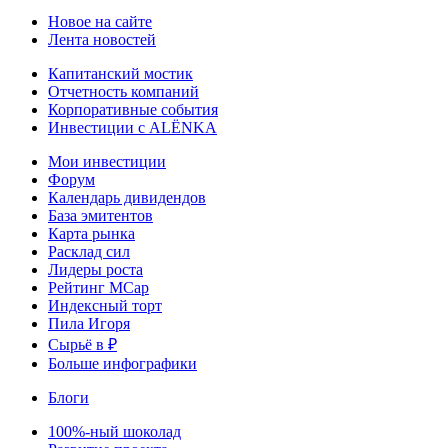
Новое на сайте
Лента новостей
Капитанский мостик
Отчетность компаний
Корпоративные события
Инвестиции с ALЁNKA
Мои инвестиции
Форум
Календарь дивидендов
База эмитентов
Карта рынка
Расклад сил
Лидеры роста
Рейтинг MCap
Индексный торт
Пила Игоря
Сырьё в ₽
Больше инфографики
Блоги
100%-ный шоколад