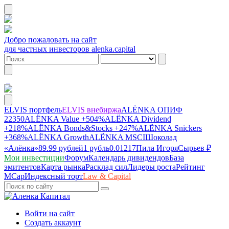
Добро пожаловать на сайт
для частных инвесторов alenka.capital
ELVIS портфель
ELVIS внебиржа
ALЁNKA ОПИФ
22350
ALЁNKA Value
+504%
ALЁNKA Dividend
+218%
ALЁNKA Bonds&Stocks
+247%
ALЁNKA Snickers
+368%
ALЁNKA Growth
ALЁNKA MSCI
Шоколад
«Алёнка»
89.99 рублей
1 рубль
0.01217
Пила Игоря
Сырье
в ₽
Мои инвестиции
Форум
Календарь дивидендов
База
эмитентов
Карта рынка
Расклад сил
Лидеры роста
Рейтинг
MCap
Индексный торт
Law & Capital
Войти на сайт
Создать аккаунт