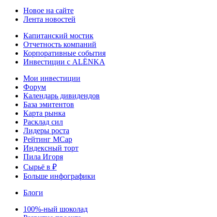
Новое на сайте
Лента новостей
Капитанский мостик
Отчетность компаний
Корпоративные события
Инвестиции с ALЁNKA
Мои инвестиции
Форум
Календарь дивидендов
База эмитентов
Карта рынка
Расклад сил
Лидеры роста
Рейтинг MCap
Индексный торт
Пила Игоря
Сырьё в ₽
Больше инфографики
Блоги
100%-ный шоколад