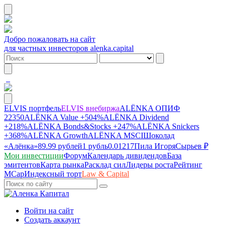
Добро пожаловать на сайт
для частных инвесторов alenka.capital
ELVIS портфель
ELVIS внебиржа
ALЁNKA ОПИФ
22350
ALЁNKA Value
+504%
ALЁNKA Dividend
+218%
ALЁNKA Bonds&Stocks
+247%
ALЁNKA Snickers
+368%
ALЁNKA Growth
ALЁNKA MSCI
Шоколад
«Алёнка»
89.99 рублей
1 рубль
0.01217
Пила Игоря
Сырье
в ₽
Мои инвестиции
Форум
Календарь дивидендов
База
эмитентов
Карта рынка
Расклад сил
Лидеры роста
Рейтинг
MCap
Индексный торт
Law & Capital
Войти на сайт
Создать аккаунт