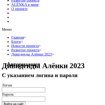
Развитие проекта
ALЁNKA в мире
О проекте
Меню
Главная
>
Блоги
>
Новости проекта
>
Развитие проекта
>
Дивиденды Алёнки 2023
>
Авторизация
Дивиденды Алёнки 2023
С указанием логина и пароля
Логин
Пароль