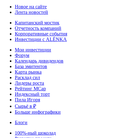
Новое на сайте
Лента новостей
Капитанский мостик
Отчетность компаний
Корпоративные события
Инвестиции с ALЁNKA
Мои инвестиции
Форум
Календарь дивидендов
База эмитентов
Карта рынка
Расклад сил
Лидеры роста
Рейтинг MCap
Индексный торт
Пила Игоря
Сырьё в ₽
Больше инфографики
Блоги
100%-ный шоколад