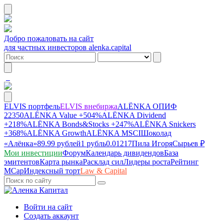
Добро пожаловать на сайт
для частных инвесторов alenka.capital
ELVIS портфель
ELVIS внебиржа
ALЁNKA ОПИФ
22350
ALЁNKA Value
+504%
ALЁNKA Dividend
+218%
ALЁNKA Bonds&Stocks
+247%
ALЁNKA Snickers
+368%
ALЁNKA Growth
ALЁNKA MSCI
Шоколад
«Алёнка»
89.99 рублей
1 рубль
0.01217
Пила Игоря
Сырье
в ₽
Мои инвестиции
Форум
Календарь дивидендов
База
эмитентов
Карта рынка
Расклад сил
Лидеры роста
Рейтинг
MCap
Индексный торт
Law & Capital
Войти на сайт
Создать аккаунт