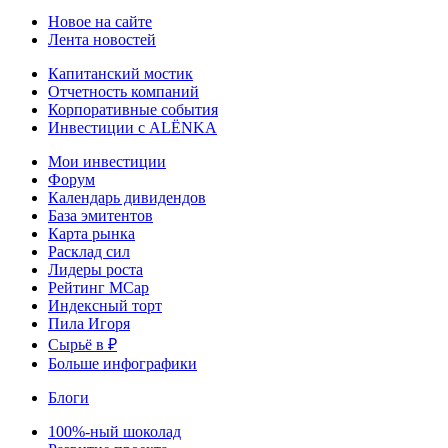
Новое на сайте
Лента новостей
Капитанский мостик
Отчетность компаний
Корпоративные события
Инвестиции с ALЁNKA
Мои инвестиции
Форум
Календарь дивидендов
База эмитентов
Карта рынка
Расклад сил
Лидеры роста
Рейтинг MCap
Индексный торт
Пила Игоря
Сырьё в ₽
Больше инфографики
Блоги
100%-ный шоколад