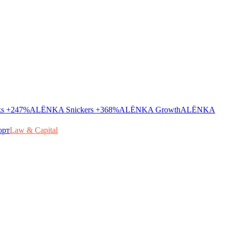
ks
+247%
ALЁNKA Snickers
+368%
ALЁNKA Growth
ALЁNKA
орт
Law & Capital