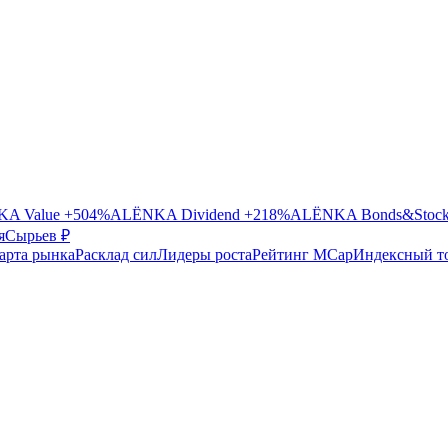
A Value
+504%
ALЁNKA Dividend
+218%
ALЁNKA Bonds&Stoc
я
Сырье
в ₽
арта рынка
Расклад сил
Лидеры роста
Рейтинг MCap
Индексный т