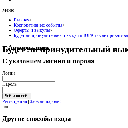
Меню
Главная
>
Корпоративные события
>
Оферты и выкупы
>
Будет ли принудительный выкуп в ЮГК после приватиза
Авторизация
Будет ли принудительный вы
С указанием логина и пароля
Логин
Пароль
Регистрация
|
Забыли пароль?
или
Другие способы входа