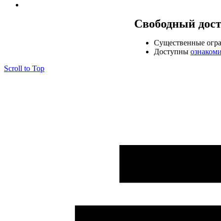
Свободный дос
Cущественные огр
Доступны
ознаком
Scroll to Top