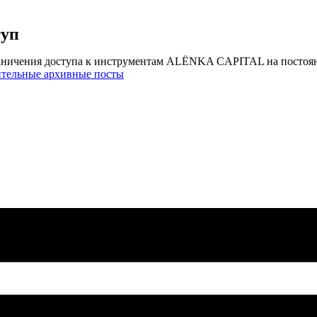
туп
аничения доступа к инструментам ALЁNKA CAPITAL на постоя
ительные архивные посты