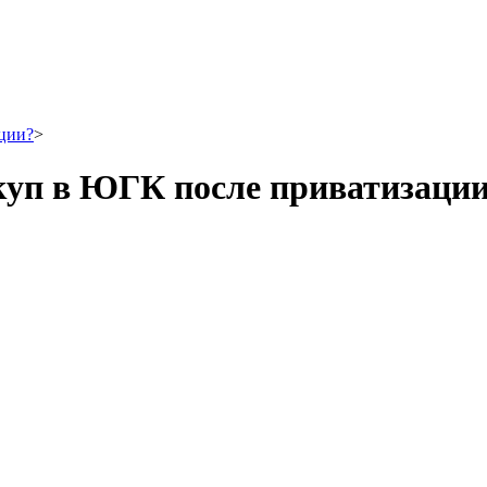
ции?
>
куп в ЮГК после приватизаци