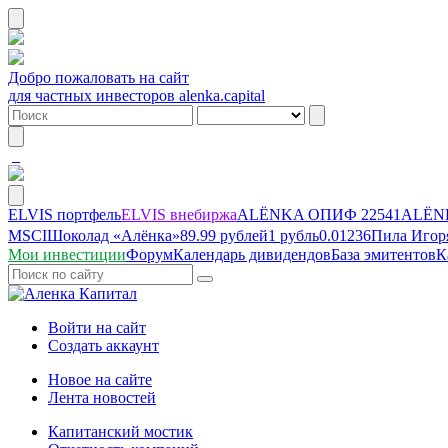
Добро пожаловать на сайт
для частных инвесторов alenka.capital
ELVIS портфель
ELVIS внебиржа
ALЁNKA ОПИФ
22541
ALЁNK
MSCI
Шоколад «Алёнка»
89.99 рублей
1 рубль
0.01236
Пила Игор
Мои инвестиции
Форум
Календарь дивидендов
База эмитентов
К
Войти на сайт
Создать аккаунт
Новое на сайте
Лента новостей
Капитанский мостик