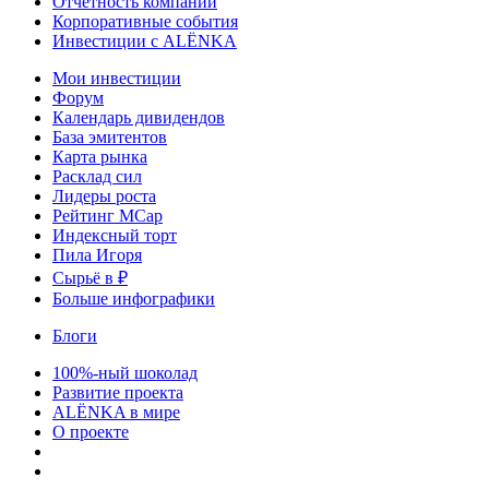
Отчетность компаний
Корпоративные события
Инвестиции с ALЁNKA
Мои инвестиции
Форум
Календарь дивидендов
База эмитентов
Карта рынка
Расклад сил
Лидеры роста
Рейтинг MCap
Индексный торт
Пила Игоря
Сырьё в ₽
Больше инфографики
Блоги
100%-ный шоколад
Развитие проекта
ALЁNKA в мире
О проекте