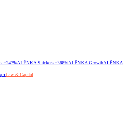
ks
+247%
ALЁNKA Snickers
+368%
ALЁNKA Growth
ALЁNKA
орт
Law & Capital