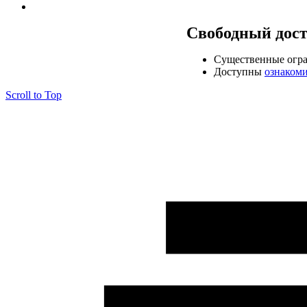
Свободный дос
Cущественные огр
Доступны
ознаком
Scroll to Top