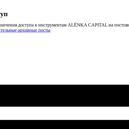
туп
аничения доступа к инструментам ALЁNKA CAPITAL на постоя
ительные архивные посты