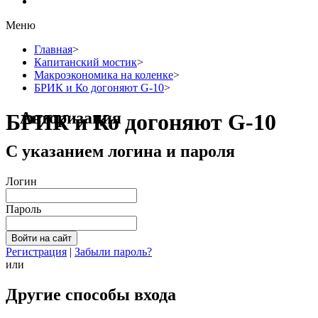
Меню
Главная
>
Капитанский мостик
>
Макроэкономика на коленке
>
БРИК и Ко догоняют G-10
>
Авторизация
БРИК и Ко догоняют G-10
С указанием логина и пароля
Логин
Пароль
Регистрация
|
Забыли пароль?
или
Другие способы входа