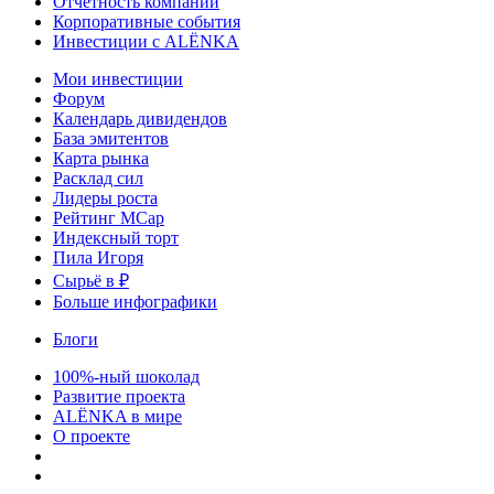
Отчетность компаний
Корпоративные события
Инвестиции с ALЁNKA
Мои инвестиции
Форум
Календарь дивидендов
База эмитентов
Карта рынка
Расклад сил
Лидеры роста
Рейтинг MCap
Индексный торт
Пила Игоря
Сырьё в ₽
Больше инфографики
Блоги
100%-ный шоколад
Развитие проекта
ALЁNKA в мире
О проекте