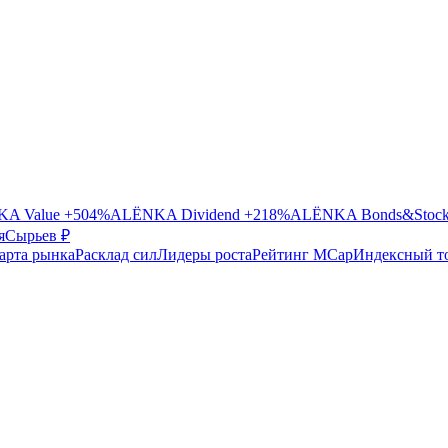
A Value
+504%
ALЁNKA Dividend
+218%
ALЁNKA Bonds&Stoc
я
Сырье
в ₽
арта рынка
Расклад сил
Лидеры роста
Рейтинг MCap
Индексный т