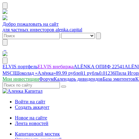
Добро пожаловать на сайт
для частных инвесторов alenka.capital
ELVIS портфель
ELVIS внебиржа
ALЁNKA ОПИФ
22541
ALЁNK
MSCI
Шоколад «Алёнка»
89.99 рублей
1 рубль
0.01236
Пила Игор
Мои инвестиции
Форум
Календарь дивидендов
База эмитентов
К
Войти на сайт
Создать аккаунт
Новое на сайте
Лента новостей
Капитанский мостик