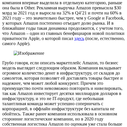
компания впервые выделила в отдельную категорию, раньше
она была в Other. Рекламная выручка Amazon превысила $30
млрд за 2021 год и выросла на 32% в Q4’21 и почти на 60% в
2021 году – это значительно быстрее, чем у Google и Facebook,
у которых Amazon постепенно отъедает долю рынка. И в
ближайшие годы такая динамика продолжится, с учетом того,
что Amazon – один из главных бенефициаров новой политики
приватности Apple, о которой писал
здесь
(после, естественно,
самого Apple).
Грубо говоря, если описать маркетплейс Amazon, то бизнес
модель выглядит следующим образом. Компания вкладывает
огромное количество денег в инфраструктуру, от складов до
самолетов, которая позволяет ей доставлять товары быстрее и
надежнее, чем может любой конкурент. Причем это
преимущество почти невозможно повторить и нивелировать,
так как Amazon инвестирует десятки миллиардов долларов в
инфраструктуру, и это не IT-продукт, где небольшая
талантливая команда может успешно соперничать с
корпорацией, в оффлайн инфраструктуре без капитала не
обойтись. Также ранее компания использовала в основном
сторонние логистические компании, но в 2020 году
собственная логистика Amazon по оценкам уже стала больше