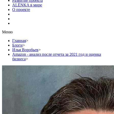
Развитие проекта
ALЁNKA в мире
О проекте
Меню
Главная
>
Блоги
>
Илья Воробьев
>
Amazon - анализ после отчета за 2021 год и оценка
бизнеса
>