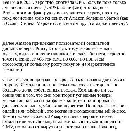
FedEx, а в 2021, вероятно, обогнала UPS. Больше пока только
американская почта (USPS), но не факт, что надолго.
Вложения в инфраструктуру окупаются не сразу, поэтому
пока логистика явно генерирует Amazon большие убытки (как
и Ozon с Яндекс.Маркетом, и многим другим маркетплейсам).
Далее Amazon привлекает пользователей бесплатной
доставкой через Prime, которая к тому же бонусом дает
музыку, видео и прочие плюшки, эта часть бизнеса, вероятно,
тоже генерирует убыток сама по себе, но при этом
способствует большому росту покупок на маркетплейсе
компании.
С точки зрения продажи товаров Amazon плавно двигается в
сторону 3Р модели, но при этом пока сохраняет довольно
большую долю собственных продаж. Компанию ни раз
обвиняли в том, что они мониторит успешные товары
мерчантов на своей платформе, копирует их и продает с
дисконтом к рынку, убивая конкурентов. Но продажа товаров,
онлайн или оффлайн, это всегда низкомаржинальный бизнес.
Комиссионная модель 3Р маркетплейса вероятно имеет
схожую или чуть большую маржинальность как процент от
GMV, но маржа от выручки значительно выше. Наконец,