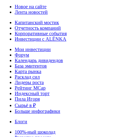
Новое на сайте
Лента новостей
Капитанский мостик
Отчетность компаний
Корпоративные события
Инвестиции с ALЁNKA
Мои инвестиции
Форум
Календарь дивидендов
База эмитентов
Карта рынка
Расклад сил
Лидеры роста
Рейтинг MCap
Индексный торт
Пила Игоря
Сырьё в ₽
Больше инфографики
Блоги
100%-ный шоколад