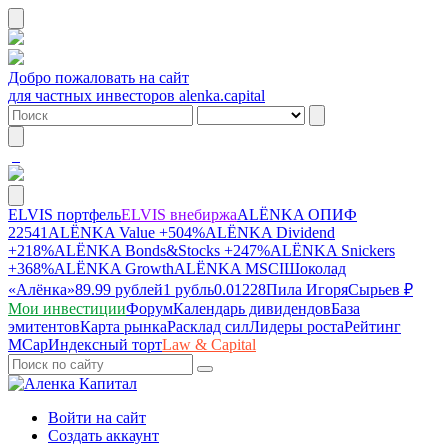
Добро пожаловать на сайт
для частных инвесторов alenka.capital
ELVIS портфель
ELVIS внебиржа
ALЁNKA ОПИФ
22541
ALЁNKA Value
+504%
ALЁNKA Dividend
+218%
ALЁNKA Bonds&Stocks
+247%
ALЁNKA Snickers
+368%
ALЁNKA Growth
ALЁNKA MSCI
Шоколад
«Алёнка»
89.99 рублей
1 рубль
0.01228
Пила Игоря
Сырье
в ₽
Мои инвестиции
Форум
Календарь дивидендов
База
эмитентов
Карта рынка
Расклад сил
Лидеры роста
Рейтинг
MCap
Индексный торт
Law & Capital
Войти на сайт
Создать аккаунт