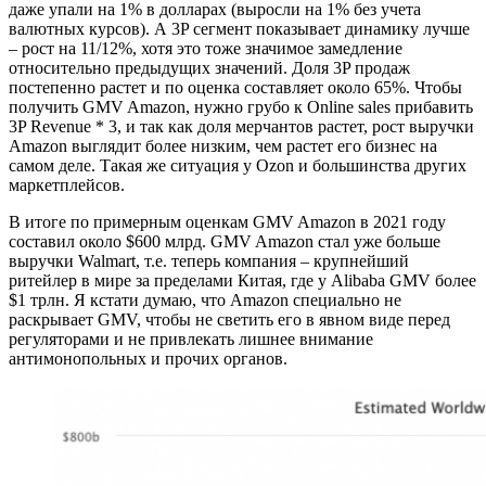
даже упали на 1% в долларах (выросли на 1% без учета
валютных курсов). А 3P сегмент показывает динамику лучше
– рост на 11/12%, хотя это тоже значимое замедление
относительно предыдущих значений. Доля 3P продаж
постепенно растет и по оценка составляет около 65%. Чтобы
получить GMV Amazon, нужно грубо к Online sales прибавить
3P Revenue * 3, и так как доля мерчантов растет, рост выручки
Amazon выглядит более низким, чем растет его бизнес на
самом деле. Такая же ситуация у Ozon и большинства других
маркетплейсов.
В итоге по примерным оценкам GMV Amazon в 2021 году
составил около $600 млрд. GMV Amazon стал уже больше
выручки Walmart, т.е. теперь компания – крупнейший
ритейлер в мире за пределами Китая, где у Alibaba GMV более
$1 трлн. Я кстати думаю, что Amazon специально не
раскрывает GMV, чтобы не светить его в явном виде перед
регуляторами и не привлекать лишнее внимание
антимонопольных и прочих органов.