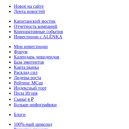
Новое на сайте
Лента новостей
Капитанский мостик
Отчетность компаний
Корпоративные события
Инвестиции с ALЁNKA
Мои инвестиции
Форум
Календарь дивидендов
База эмитентов
Карта рынка
Расклад сил
Лидеры роста
Рейтинг MCap
Индексный торт
Пила Игоря
Сырьё в ₽
Больше инфографики
Блоги
100%-ный шоколад