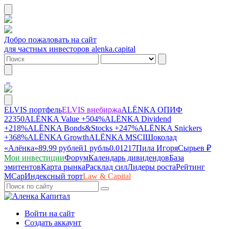
Добро пожаловать на сайт
для частных инвесторов alenka.capital
ELVIS портфель
ELVIS внебиржа
ALЁNKA ОПИФ
22350
ALЁNKA Value
+504%
ALЁNKA Dividend
+218%
ALЁNKA Bonds&Stocks
+247%
ALЁNKA Snickers
+368%
ALЁNKA Growth
ALЁNKA MSCI
Шоколад
«Алёнка»
89.99 рублей
1 рубль
0.01217
Пила Игоря
Сырье
в ₽
Мои инвестиции
Форум
Календарь дивидендов
База
эмитентов
Карта рынка
Расклад сил
Лидеры роста
Рейтинг
MCap
Индексный торт
Law & Capital
Войти на сайт
Создать аккаунт