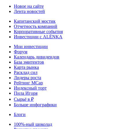
Новое на сайте
Лента новостей
Капитанский мостик
Отчетность компаний
Корпоративные события
Инвестиции с ALЁNKA
Мои инвестиции
Форум
Календарь дивидендов
База эмитентов
Карта рынка
Расклад сил
Лидеры роста
Рейтинг MCap
Индексный торт
Пила Игоря
Сырьё в ₽
Больше инфографики
Блоги
100%-ный шоколад