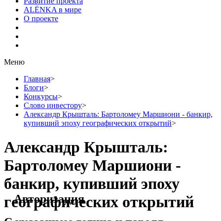
Развитие проекта
ALЁNKA в мире
О проекте
Меню
Главная
>
Блоги
>
Конкурсы
>
Слово инвестору
>
Александр Крышталь: Бартоломеу Маршиони - банкир,
купивший эпоху географических открытий
>
Александр Крышталь:
Бартоломеу Маршиони -
банкир, купивший эпоху
Авторизация
географических открытий