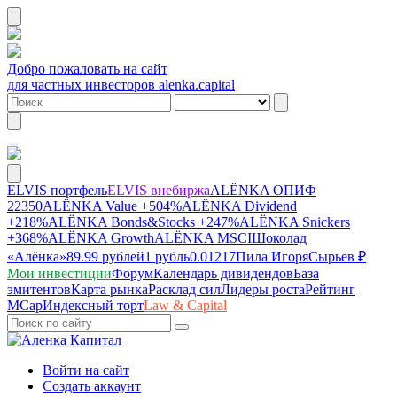
Добро пожаловать на сайт
для частных инвесторов alenka.capital
ELVIS портфель
ELVIS внебиржа
ALЁNKA ОПИФ
22350
ALЁNKA Value
+504%
ALЁNKA Dividend
+218%
ALЁNKA Bonds&Stocks
+247%
ALЁNKA Snickers
+368%
ALЁNKA Growth
ALЁNKA MSCI
Шоколад
«Алёнка»
89.99 рублей
1 рубль
0.01217
Пила Игоря
Сырье
в ₽
Мои инвестиции
Форум
Календарь дивидендов
База
эмитентов
Карта рынка
Расклад сил
Лидеры роста
Рейтинг
MCap
Индексный торт
Law & Capital
Войти на сайт
Создать аккаунт