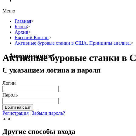
Меню
Главная
>
Блоги
>
Архив
>
Евгений Ковган
>
Активные буровые станки в США. Принципы анализа.
>
Авторизация
Активные буровые станки в 
С указанием логина и пароля
Логин
Пароль
Регистрация
|
Забыли пароль?
или
Другие способы входа