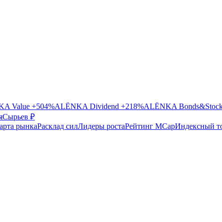
A Value
+504%
ALЁNKA Dividend
+218%
ALЁNKA Bonds&Stoc
я
Сырье
в ₽
арта рынка
Расклад сил
Лидеры роста
Рейтинг MCap
Индексный т