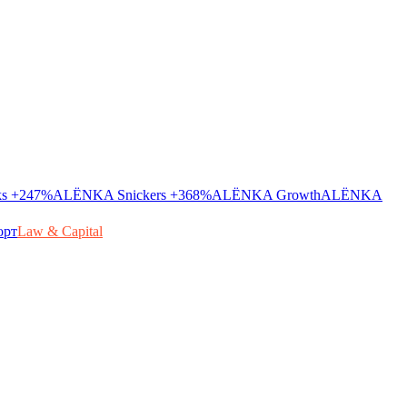
ks
+247%
ALЁNKA Snickers
+368%
ALЁNKA Growth
ALЁNKA
орт
Law & Capital