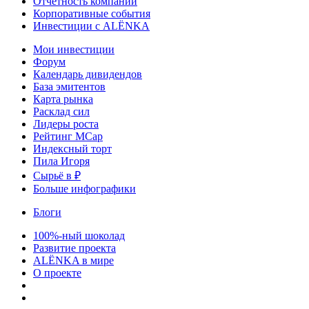
Отчетность компаний
Корпоративные события
Инвестиции с ALЁNKA
Мои инвестиции
Форум
Календарь дивидендов
База эмитентов
Карта рынка
Расклад сил
Лидеры роста
Рейтинг MCap
Индексный торт
Пила Игоря
Сырьё в ₽
Больше инфографики
Блоги
100%-ный шоколад
Развитие проекта
ALЁNKA в мире
О проекте