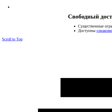
Свободный дос
Cущественные огр
Доступны
ознаком
Scroll to Top