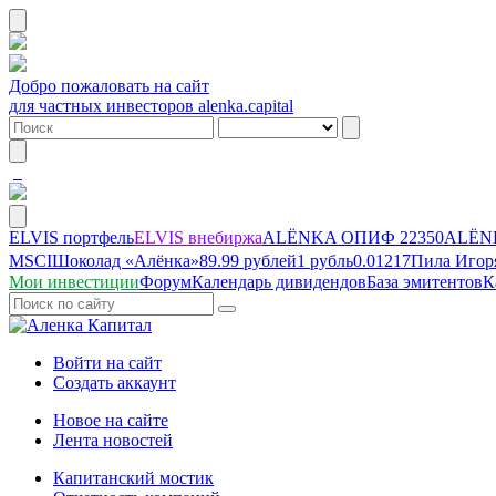
Добро пожаловать на сайт
для частных инвесторов alenka.capital
ELVIS портфель
ELVIS внебиржа
ALЁNKA ОПИФ
22350
ALЁNK
MSCI
Шоколад «Алёнка»
89.99 рублей
1 рубль
0.01217
Пила Игор
Мои инвестиции
Форум
Календарь дивидендов
База эмитентов
К
Войти на сайт
Создать аккаунт
Новое на сайте
Лента новостей
Капитанский мостик