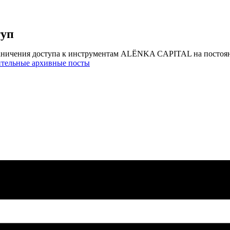
туп
аничения доступа к инструментам ALЁNKA CAPITAL на постоя
ительные архивные посты