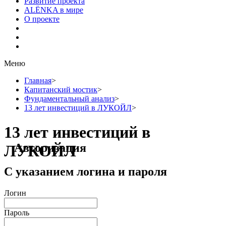
Развитие проекта
ALЁNKA в мире
О проекте
Меню
Главная
>
Капитанский мостик
>
Фундаментальный анализ
>
13 лет инвестиций в ЛУКОЙЛ
>
13 лет инвестиций в
Авторизация
ЛУКОЙЛ
С указанием логина и пароля
Логин
Пароль