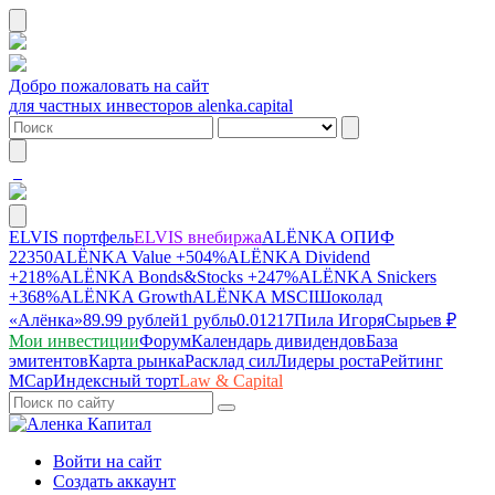
Добро пожаловать на сайт
для частных инвесторов alenka.capital
ELVIS портфель
ELVIS внебиржа
ALЁNKA ОПИФ
22350
ALЁNKA Value
+504%
ALЁNKA Dividend
+218%
ALЁNKA Bonds&Stocks
+247%
ALЁNKA Snickers
+368%
ALЁNKA Growth
ALЁNKA MSCI
Шоколад
«Алёнка»
89.99 рублей
1 рубль
0.01217
Пила Игоря
Сырье
в ₽
Мои инвестиции
Форум
Календарь дивидендов
База
эмитентов
Карта рынка
Расклад сил
Лидеры роста
Рейтинг
MCap
Индексный торт
Law & Capital
Войти на сайт
Создать аккаунт