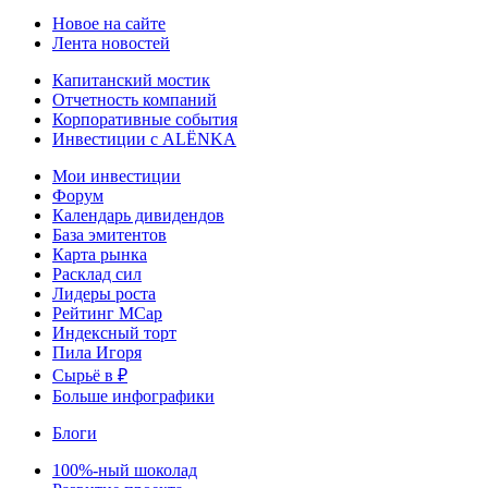
Новое на сайте
Лента новостей
Капитанский мостик
Отчетность компаний
Корпоративные события
Инвестиции с ALЁNKA
Мои инвестиции
Форум
Календарь дивидендов
База эмитентов
Карта рынка
Расклад сил
Лидеры роста
Рейтинг MCap
Индексный торт
Пила Игоря
Сырьё в ₽
Больше инфографики
Блоги
100%-ный шоколад