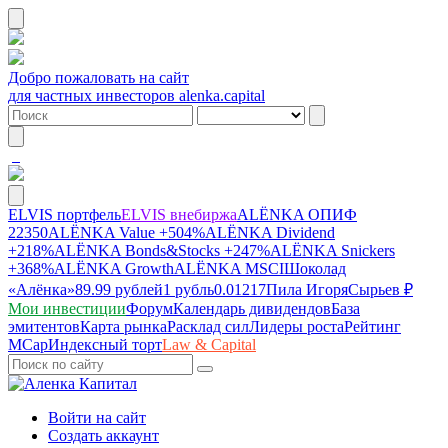
Добро пожаловать на сайт
для частных инвесторов alenka.capital
ELVIS портфель
ELVIS внебиржа
ALЁNKA ОПИФ
22350
ALЁNKA Value
+504%
ALЁNKA Dividend
+218%
ALЁNKA Bonds&Stocks
+247%
ALЁNKA Snickers
+368%
ALЁNKA Growth
ALЁNKA MSCI
Шоколад
«Алёнка»
89.99 рублей
1 рубль
0.01217
Пила Игоря
Сырье
в ₽
Мои инвестиции
Форум
Календарь дивидендов
База
эмитентов
Карта рынка
Расклад сил
Лидеры роста
Рейтинг
MCap
Индексный торт
Law & Capital
Войти на сайт
Создать аккаунт