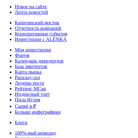
Новое на сайте
Лента новостей
Капитанский мостик
Отчетность компаний
Корпоративные события
Инвестиции с ALЁNKA
Мои инвестиции
Форум
Календарь дивидендов
База эмитентов
Карта рынка
Расклад сил
Лидеры роста
Рейтинг MCap
Индексный торт
Пила Игоря
Сырьё в ₽
Больше инфографики
Блоги
100%-ный шоколад