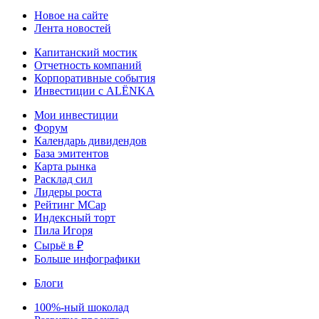
Новое на сайте
Лента новостей
Капитанский мостик
Отчетность компаний
Корпоративные события
Инвестиции с ALЁNKA
Мои инвестиции
Форум
Календарь дивидендов
База эмитентов
Карта рынка
Расклад сил
Лидеры роста
Рейтинг MCap
Индексный торт
Пила Игоря
Сырьё в ₽
Больше инфографики
Блоги
100%-ный шоколад