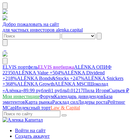
Добро пожаловать на сайт
для частных инвесторов alenka.capital
ELVIS портфель
ELVIS внебиржа
ALЁNKA ОПИФ
22350
ALЁNKA Value
+504%
ALЁNKA Dividend
+218%
ALЁNKA Bonds&Stocks
+247%
ALЁNKA Snickers
+368%
ALЁNKA Growth
ALЁNKA MSCI
Шоколад
«Алёнка»
89.99 рублей
1 рубль
0.01217
Пила Игоря
Сырье
в ₽
Мои инвестиции
Форум
Календарь дивидендов
База
эмитентов
Карта рынка
Расклад сил
Лидеры роста
Рейтинг
MCap
Индексный торт
Law & Capital
Войти на сайт
Создать аккаунт