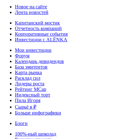
Новое на сайте
Лента новостей
Капитанский мостик
Отчетность компаний
Корпоративные события
Инвестиции с ALЁNKA
Мои инвестиции
Форум
Календарь дивидендов
База эмитентов
Карта рынка
Расклад сил
Лидеры роста
Рейтинг MCap
Индексный торт
Пила Игоря
Сырьё в ₽
Больше инфографики
Блоги
100%-ный шоколад