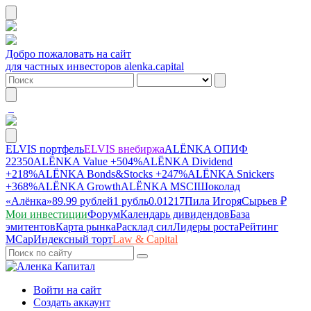
Добро пожаловать на сайт
для частных инвесторов alenka.capital
ELVIS портфель
ELVIS внебиржа
ALЁNKA ОПИФ
22350
ALЁNKA Value
+504%
ALЁNKA Dividend
+218%
ALЁNKA Bonds&Stocks
+247%
ALЁNKA Snickers
+368%
ALЁNKA Growth
ALЁNKA MSCI
Шоколад
«Алёнка»
89.99 рублей
1 рубль
0.01217
Пила Игоря
Сырье
в ₽
Мои инвестиции
Форум
Календарь дивидендов
База
эмитентов
Карта рынка
Расклад сил
Лидеры роста
Рейтинг
MCap
Индексный торт
Law & Capital
Войти на сайт
Создать аккаунт