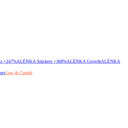
ks
+247%
ALЁNKA Snickers
+368%
ALЁNKA Growth
ALЁNKA
орт
Law & Capital