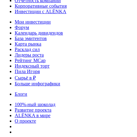
Отчетность компаний
Корпоративные события
Инвестиции с ALЁNKA
Мои инвестиции
Форум
Календарь дивидендов
База эмитентов
Карта рынка
Расклад сил
Лидеры роста
Рейтинг MCap
Индексный торт
Пила Игоря
Сырьё в ₽
Больше инфографики
Блоги
100%-ный шоколад
Развитие проекта
ALЁNKA в мире
О проекте