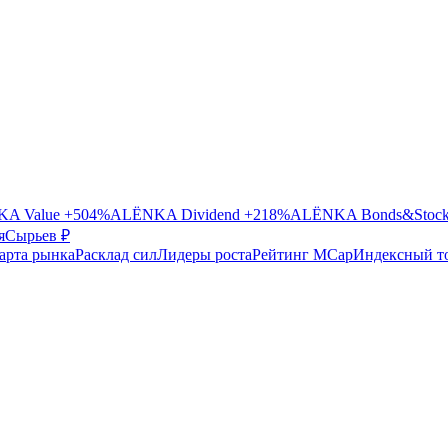
A Value
+504%
ALЁNKA Dividend
+218%
ALЁNKA Bonds&Stoc
я
Сырье
в ₽
арта рынка
Расклад сил
Лидеры роста
Рейтинг MCap
Индексный т