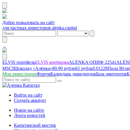
Добро пожаловать на сайт
для частных инвесторов alenka.capital
ELVIS портфель
ELVIS внебиржа
ALЁNKA ОПИФ
22541
ALЁNK
MSCI
Шоколад «Алёнка»
89.99 рублей
1 рубль
0.01228
Пила Игор
Мои инвестиции
Форум
Календарь дивидендов
База эмитентов
К
Войти на сайт
Создать аккаунт
Новое на сайте
Лента новостей
Капитанский мостик