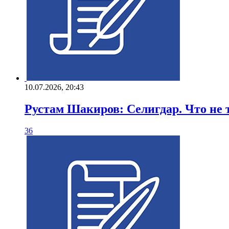
10.07.2026, 20:43
Рустам Шакиров: Селигдар. Что не 
36