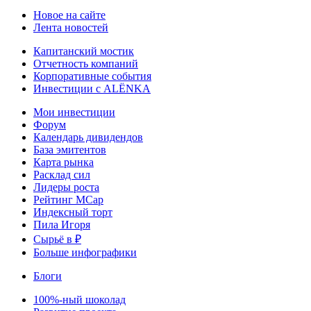
Новое на сайте
Лента новостей
Капитанский мостик
Отчетность компаний
Корпоративные события
Инвестиции с ALЁNKA
Мои инвестиции
Форум
Календарь дивидендов
База эмитентов
Карта рынка
Расклад сил
Лидеры роста
Рейтинг MCap
Индексный торт
Пила Игоря
Сырьё в ₽
Больше инфографики
Блоги
100%-ный шоколад