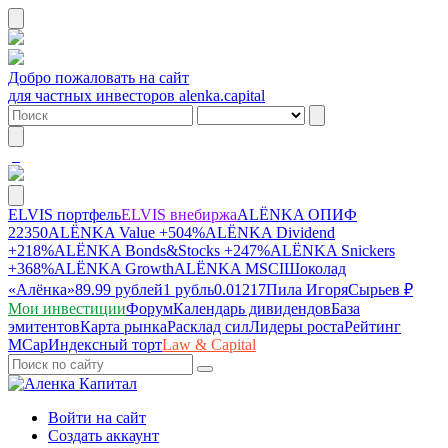
Добро пожаловать на сайт
для частных инвесторов alenka.capital
ELVIS портфель
ELVIS внебиржа
ALЁNKA ОПИФ
22350
ALЁNKA Value
+504%
ALЁNKA Dividend
+218%
ALЁNKA Bonds&Stocks
+247%
ALЁNKA Snickers
+368%
ALЁNKA Growth
ALЁNKA MSCI
Шоколад
«Алёнка»
89.99 рублей
1 рубль
0.01217
Пила Игоря
Сырье
в ₽
Мои инвестиции
Форум
Календарь дивидендов
База
эмитентов
Карта рынка
Расклад сил
Лидеры роста
Рейтинг
MCap
Индексный торт
Law & Capital
Войти на сайт
Создать аккаунт