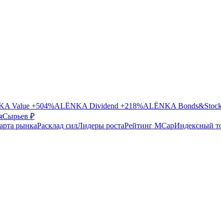
A Value
+504%
ALЁNKA Dividend
+218%
ALЁNKA Bonds&Stoc
я
Сырье
в ₽
арта рынка
Расклад сил
Лидеры роста
Рейтинг MCap
Индексный т