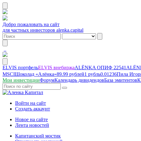
Добро пожаловать на сайт
для частных инвесторов alenka.capital
ELVIS портфель
ELVIS внебиржа
ALЁNKA ОПИФ
22541
ALЁNK
MSCI
Шоколад «Алёнка»
89.99 рублей
1 рубль
0.01236
Пила Игор
Мои инвестиции
Форум
Календарь дивидендов
База эмитентов
К
Войти на сайт
Создать аккаунт
Новое на сайте
Лента новостей
Капитанский мостик