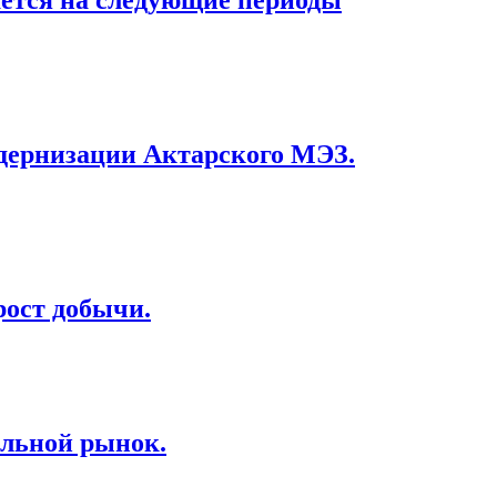
ается на следующие периоды
одернизации Актарского МЭЗ.
рост добычи.
альной рынок.