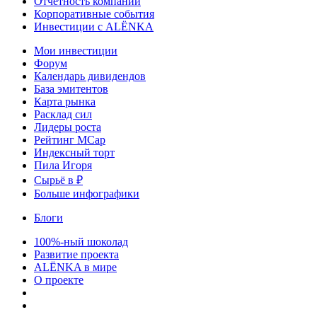
Отчетность компаний
Корпоративные события
Инвестиции с ALЁNKA
Мои инвестиции
Форум
Календарь дивидендов
База эмитентов
Карта рынка
Расклад сил
Лидеры роста
Рейтинг MCap
Индексный торт
Пила Игоря
Сырьё в ₽
Больше инфографики
Блоги
100%-ный шоколад
Развитие проекта
ALЁNKA в мире
О проекте