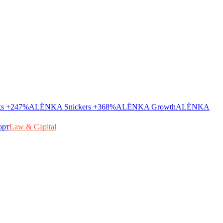
ks
+247%
ALЁNKA Snickers
+368%
ALЁNKA Growth
ALЁNKA
орт
Law & Capital