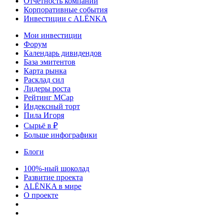
Отчетность компаний
Корпоративные события
Инвестиции с ALЁNKA
Мои инвестиции
Форум
Календарь дивидендов
База эмитентов
Карта рынка
Расклад сил
Лидеры роста
Рейтинг MCap
Индексный торт
Пила Игоря
Сырьё в ₽
Больше инфографики
Блоги
100%-ный шоколад
Развитие проекта
ALЁNKA в мире
О проекте