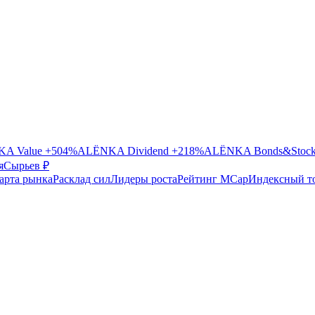
A Value
+504%
ALЁNKA Dividend
+218%
ALЁNKA Bonds&Stoc
я
Сырье
в ₽
арта рынка
Расклад сил
Лидеры роста
Рейтинг MCap
Индексный т