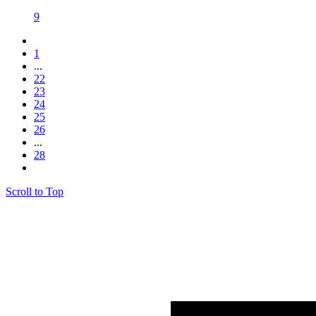
9
1
...
22
23
24
25
26
...
28
Scroll to Top