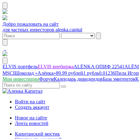
Добро пожаловать на сайт
для частных инвесторов alenka.capital
ELVIS портфель
ELVIS внебиржа
ALЁNKA ОПИФ
22541
ALЁNK
MSCI
Шоколад «Алёнка»
89.99 рублей
1 рубль
0.01236
Пила Игор
Мои инвестиции
Форум
Календарь дивидендов
База эмитентов
К
Войти на сайт
Создать аккаунт
Новое на сайте
Лента новостей
Капитанский мостик