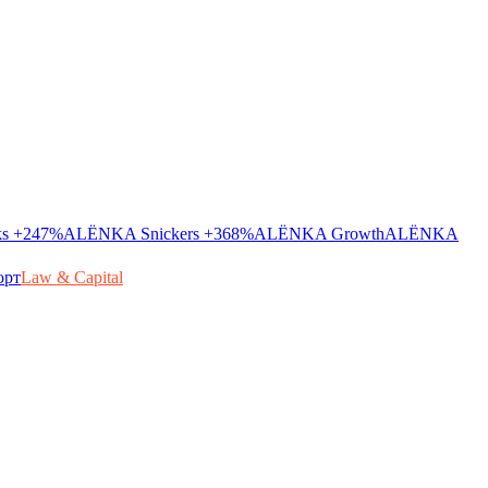
ks
+247%
ALЁNKA Snickers
+368%
ALЁNKA Growth
ALЁNKA
орт
Law & Capital