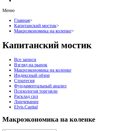
Меню
Главная
>
Капитанский мостик
>
Макроэкономика на коленке
>
Капитанский мостик
Все записи
Взгляд на рынок
Макроэкономика на коленке
Индексный обзор
Стратегия
Фундаментальный анализ
Психология торговли
Расклад сил
Линчевание
Elvis.Capital
Макроэкономика на коленке