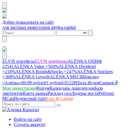
Добро пожаловать на сайт
для частных инвесторов alenka.capital
ELVIS портфель
ELVIS внебиржа
ALЁNKA ОПИФ
22541
ALЁNKA Value
+504%
ALЁNKA Dividend
+218%
ALЁNKA Bonds&Stocks
+247%
ALЁNKA Snickers
+368%
ALЁNKA Growth
ALЁNKA MSCI
Шоколад
«Алёнка»
89.99 рублей
1 рубль
0.01228
Пила Игоря
Сырье
в ₽
Мои инвестиции
Форум
Календарь дивидендов
База
эмитентов
Карта рынка
Расклад сил
Лидеры роста
Рейтинг
MCap
Индексный торт
Law & Capital
Войти на сайт
Создать аккаунт