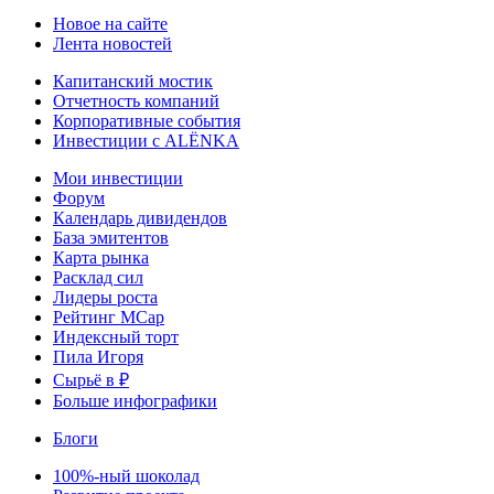
Новое на сайте
Лента новостей
Капитанский мостик
Отчетность компаний
Корпоративные события
Инвестиции с ALЁNKA
Мои инвестиции
Форум
Календарь дивидендов
База эмитентов
Карта рынка
Расклад сил
Лидеры роста
Рейтинг MCap
Индексный торт
Пила Игоря
Сырьё в ₽
Больше инфографики
Блоги
100%-ный шоколад