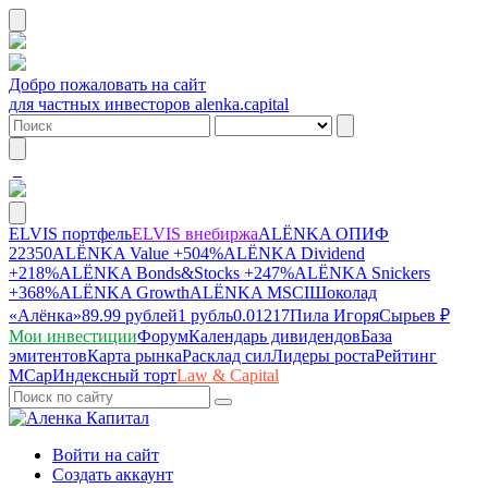
Добро пожаловать на сайт
для частных инвесторов alenka.capital
ELVIS портфель
ELVIS внебиржа
ALЁNKA ОПИФ
22350
ALЁNKA Value
+504%
ALЁNKA Dividend
+218%
ALЁNKA Bonds&Stocks
+247%
ALЁNKA Snickers
+368%
ALЁNKA Growth
ALЁNKA MSCI
Шоколад
«Алёнка»
89.99 рублей
1 рубль
0.01217
Пила Игоря
Сырье
в ₽
Мои инвестиции
Форум
Календарь дивидендов
База
эмитентов
Карта рынка
Расклад сил
Лидеры роста
Рейтинг
MCap
Индексный торт
Law & Capital
Войти на сайт
Создать аккаунт