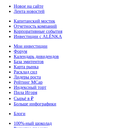
Новое на сайте
Лента новостей
Капитанский мостик
Отчетность компаний
Корпоративные события
Инвестиции с ALЁNKA
Мои инвестиции
Форум
Календарь дивидендов
База эмитентов
Карта рынка
Расклад сил
Лидеры роста
Рейтинг MCap
Индексный торт
Пила Игоря
Сырьё в ₽
Больше инфографики
Блоги
100%-ный шоколад