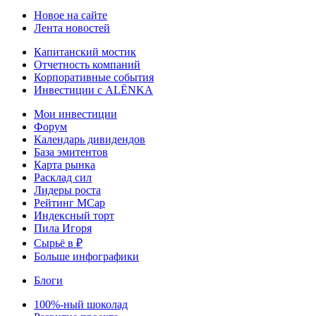
Новое на сайте
Лента новостей
Капитанский мостик
Отчетность компаний
Корпоративные события
Инвестиции с ALЁNKA
Мои инвестиции
Форум
Календарь дивидендов
База эмитентов
Карта рынка
Расклад сил
Лидеры роста
Рейтинг MCap
Индексный торт
Пила Игоря
Сырьё в ₽
Больше инфографики
Блоги
100%-ный шоколад