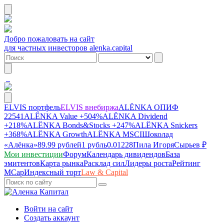
Добро пожаловать на сайт
для частных инвесторов alenka.capital
ELVIS портфель
ELVIS внебиржа
ALЁNKA ОПИФ
22541
ALЁNKA Value
+504%
ALЁNKA Dividend
+218%
ALЁNKA Bonds&Stocks
+247%
ALЁNKA Snickers
+368%
ALЁNKA Growth
ALЁNKA MSCI
Шоколад
«Алёнка»
89.99 рублей
1 рубль
0.01228
Пила Игоря
Сырье
в ₽
Мои инвестиции
Форум
Календарь дивидендов
База
эмитентов
Карта рынка
Расклад сил
Лидеры роста
Рейтинг
MCap
Индексный торт
Law & Capital
Войти на сайт
Создать аккаунт