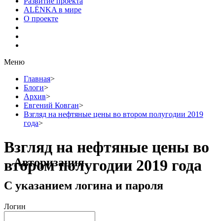
Развитие проекта
ALЁNKA в мире
О проекте
Меню
Главная
>
Блоги
>
Архив
>
Евгений Ковган
>
Взгляд на нефтяные цены во втором полугодии 2019
года
>
Взгляд на нефтяные цены во
Авторизация
втором полугодии 2019 года
С указанием логина и пароля
Логин