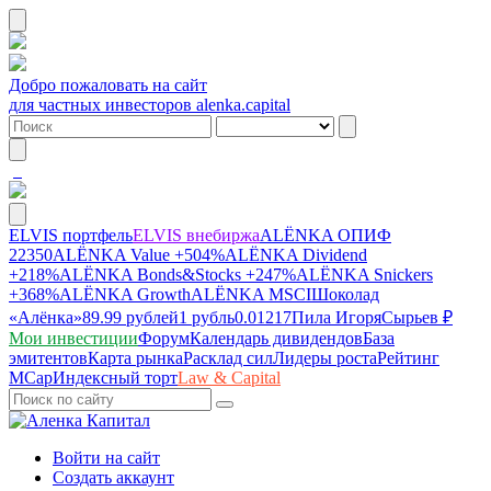
Добро пожаловать на сайт
для частных инвесторов alenka.capital
ELVIS портфель
ELVIS внебиржа
ALЁNKA ОПИФ
22350
ALЁNKA Value
+504%
ALЁNKA Dividend
+218%
ALЁNKA Bonds&Stocks
+247%
ALЁNKA Snickers
+368%
ALЁNKA Growth
ALЁNKA MSCI
Шоколад
«Алёнка»
89.99 рублей
1 рубль
0.01217
Пила Игоря
Сырье
в ₽
Мои инвестиции
Форум
Календарь дивидендов
База
эмитентов
Карта рынка
Расклад сил
Лидеры роста
Рейтинг
MCap
Индексный торт
Law & Capital
Войти на сайт
Создать аккаунт