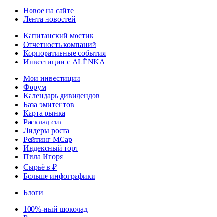
Новое на сайте
Лента новостей
Капитанский мостик
Отчетность компаний
Корпоративные события
Инвестиции с ALЁNKA
Мои инвестиции
Форум
Календарь дивидендов
База эмитентов
Карта рынка
Расклад сил
Лидеры роста
Рейтинг MCap
Индексный торт
Пила Игоря
Сырьё в ₽
Больше инфографики
Блоги
100%-ный шоколад