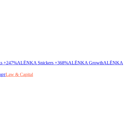
ks
+247%
ALЁNKA Snickers
+368%
ALЁNKA Growth
ALЁNKA
орт
Law & Capital