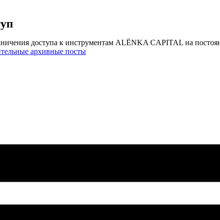
туп
аничения доступа к инструментам ALЁNKA CAPITAL на постоя
ительные архивные посты