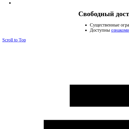
Свободный дос
Cущественные огр
Доступны
ознаком
Scroll to Top