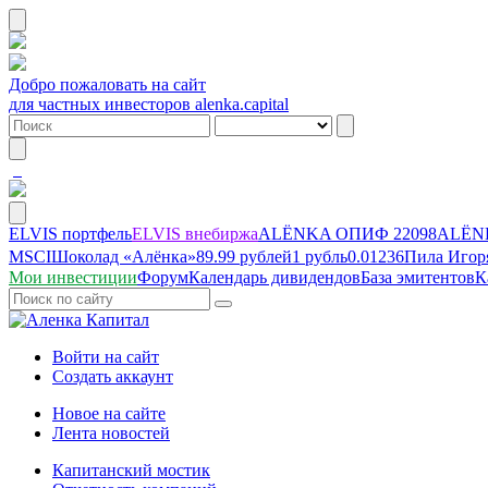
Добро пожаловать на сайт
для частных инвесторов alenka.capital
ELVIS портфель
ELVIS внебиржа
ALЁNKA ОПИФ
22098
ALЁNK
MSCI
Шоколад «Алёнка»
89.99 рублей
1 рубль
0.01236
Пила Игор
Мои инвестиции
Форум
Календарь дивидендов
База эмитентов
К
Войти на сайт
Создать аккаунт
Новое на сайте
Лента новостей
Капитанский мостик