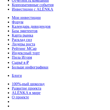
Отчетность компаний
Корпоративные события
Инвестиции с ALЁNKA
Мои инвестиции
Форум
Календарь дивидендов
База эмитентов
Карта рынка
Расклад сил
Лидеры роста
Рейтинг MCap
Индексный торт
Пила Игоря
Сырьё в ₽
Больше инфографики
Блоги
100%-ный шоколад
Развитие проекта
ALЁNKA в мире
О проекте