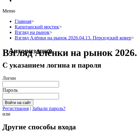
Меню
Главная
>
Капитанский мостик
>
Взгляд на рынок
>
Взгляд Алёнки на рынок 2026.04.13. Персидский ковер
>
Авторизация
Взгляд Алёнки на рынок 2026.
С указанием логина и пароля
Логин
Пароль
Регистрация
|
Забыли пароль?
или
Другие способы входа