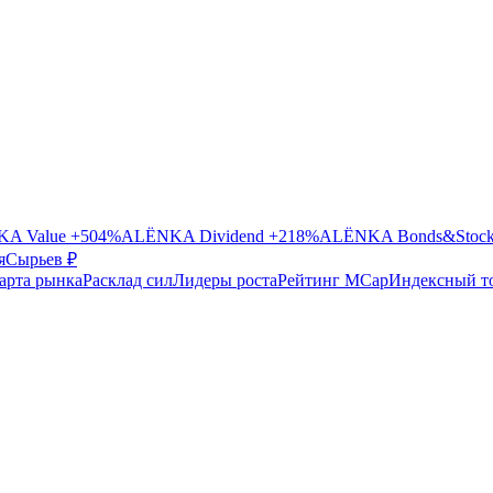
A Value
+504%
ALЁNKA Dividend
+218%
ALЁNKA Bonds&Stoc
я
Сырье
в ₽
арта рынка
Расклад сил
Лидеры роста
Рейтинг MCap
Индексный т