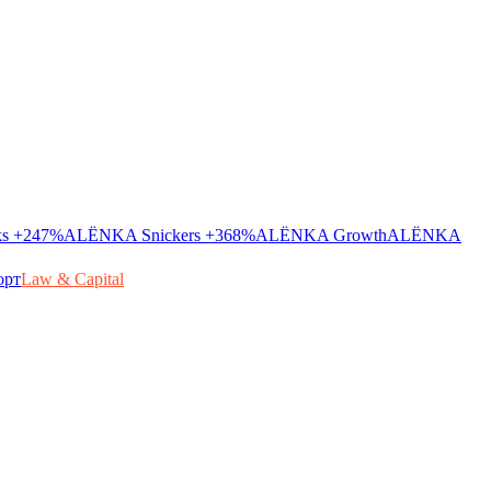
ks
+247%
ALЁNKA Snickers
+368%
ALЁNKA Growth
ALЁNKA
орт
Law & Capital