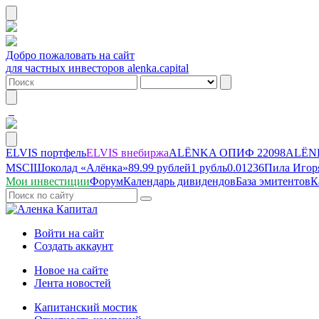
Добро пожаловать на сайт
для частных инвесторов alenka.capital
ELVIS портфель
ELVIS внебиржа
ALЁNKA ОПИФ
22098
ALЁNK
MSCI
Шоколад «Алёнка»
89.99 рублей
1 рубль
0.01236
Пила Игор
Мои инвестиции
Форум
Календарь дивидендов
База эмитентов
К
Войти на сайт
Создать аккаунт
Новое на сайте
Лента новостей
Капитанский мостик