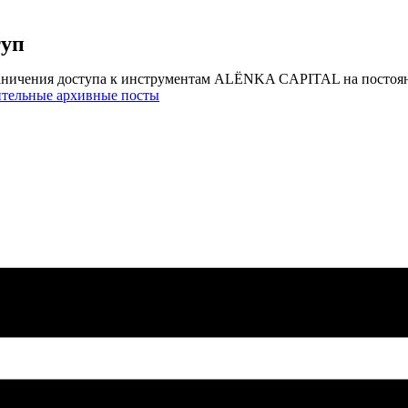
туп
аничения доступа к инструментам ALЁNKA CAPITAL на постоя
ительные архивные посты