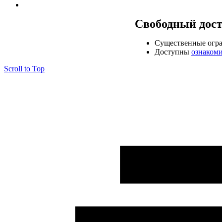
Свободный дос
Cущественные огр
Доступны
ознаком
Scroll to Top