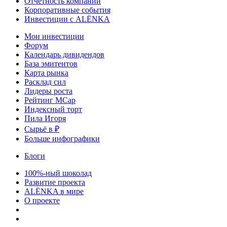
Отчетность компаний
Корпоративные события
Инвестиции с ALЁNKA
Мои инвестиции
Форум
Календарь дивидендов
База эмитентов
Карта рынка
Расклад сил
Лидеры роста
Рейтинг MCap
Индексный торт
Пила Игоря
Сырьё в ₽
Больше инфографики
Блоги
100%-ный шоколад
Развитие проекта
ALЁNKA в мире
О проекте