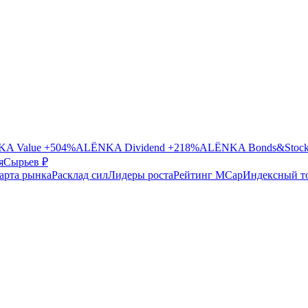
A Value
+504%
ALЁNKA Dividend
+218%
ALЁNKA Bonds&Stoc
я
Сырье
в ₽
арта рынка
Расклад сил
Лидеры роста
Рейтинг MCap
Индексный т