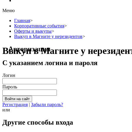
Меню
Главная
>
Корпоративные события
>
Оферты и выкупы
>
Выкуп в Магните у нерезидентов
>
Авторизация
Выкуп в Магните у нерезиден
С указанием логина и пароля
Логин
Пароль
Регистрация
|
Забыли пароль?
или
Другие способы входа