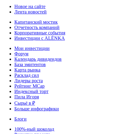
Новое на сайте
Лента новостей
Капитанский мостик
Отчетность компаний
Корпоративные события
Инвестиции с ALЁNKA
Мои инвестиции
Форум
Календарь дивидендов
База эмитентов
Карта рынка
Расклад сил
Лидеры роста
Рейтинг MCap
Индексный торт
Пила Игоря
Сырьё в ₽
Больше инфографики
Блоги
100%-ный шоколад