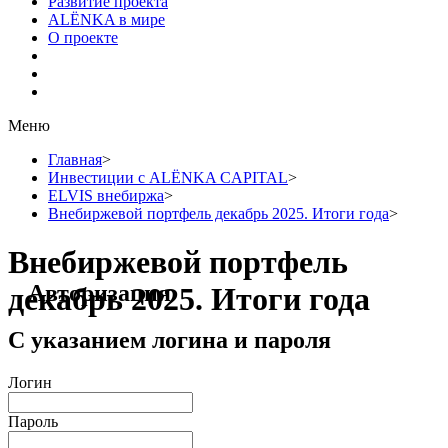
Развитие проекта
ALЁNKA в мире
О проекте
Меню
Главная
>
Инвестиции с ALЁNKA CAPITAL
>
ELVIS внебиржа
>
Внебиржевой портфель декабрь 2025. Итоги года
>
Внебиржевой портфель
Авторизация
декабрь 2025. Итоги года
С указанием логина и пароля
Логин
Пароль