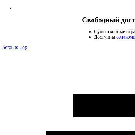
Свободный дос
Cущественные огр
Доступны
ознаком
Scroll to Top