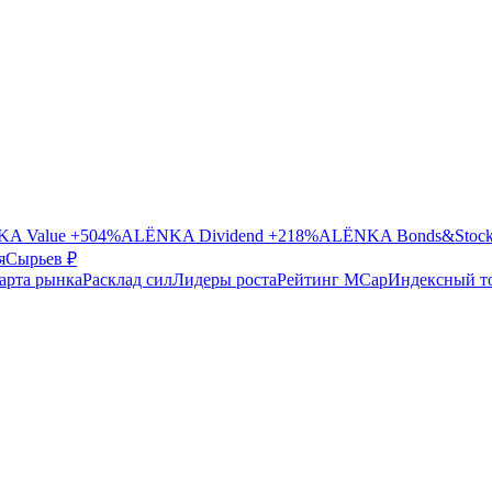
A Value
+504%
ALЁNKA Dividend
+218%
ALЁNKA Bonds&Stoc
я
Сырье
в ₽
арта рынка
Расклад сил
Лидеры роста
Рейтинг MCap
Индексный т