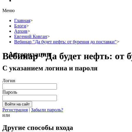
Меню
Главная
>
Блоги
>
Архив
>
Евгений Ковган
>
Вебинар "Да будет нефть: от бурения до поставки"
>
Авторизация
Вебинар "Да будет нефть: от 
С указанием логина и пароля
Логин
Пароль
Регистрация
|
Забыли пароль?
или
Другие способы входа