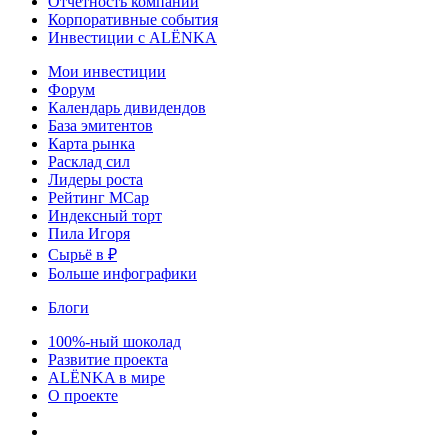
Отчетность компаний
Корпоративные события
Инвестиции с ALЁNKA
Мои инвестиции
Форум
Календарь дивидендов
База эмитентов
Карта рынка
Расклад сил
Лидеры роста
Рейтинг MCap
Индексный торт
Пила Игоря
Сырьё в ₽
Больше инфографики
Блоги
100%-ный шоколад
Развитие проекта
ALЁNKA в мире
О проекте