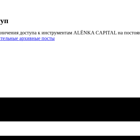
туп
аничения доступа к инструментам ALЁNKA CAPITAL на постоя
ительные архивные посты