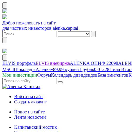
Добро пожаловать на сайт
для частных инвесторов alenka.capital
ELVIS портфель
ELVIS внебиржа
ALЁNKA ОПИФ
22098
ALЁNK
MSCI
Шоколад «Алёнка»
89.99 рублей
1 рубль
0.01228
Пила Игор
Мои инвестиции
Форум
Календарь дивидендов
База эмитентов
К
Войти на сайт
Создать аккаунт
Новое на сайте
Лента новостей
Капитанский мостик