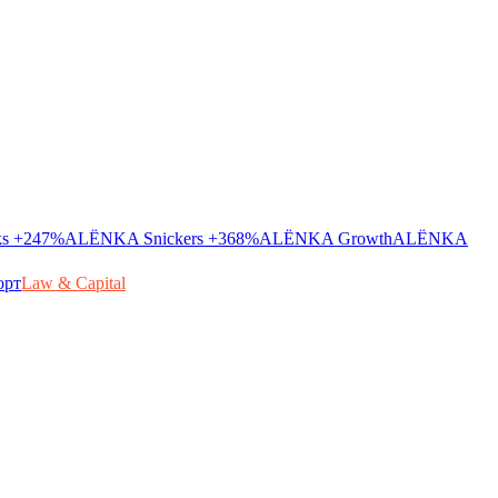
ks
+247%
ALЁNKA Snickers
+368%
ALЁNKA Growth
ALЁNKA
орт
Law & Capital