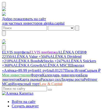
Добро пожаловать на сайт
для частных инвесторов alenka.capital
ELVIS портфель
ELVIS внебиржа
ALЁNKA ОПИФ
22350
ALЁNKA Value
+504%
ALЁNKA Dividend
+218%
ALЁNKA Bonds&Stocks
+247%
ALЁNKA Snickers
+368%
ALЁNKA Growth
ALЁNKA MSCI
Шоколад
«Алёнка»
89.99 рублей
1 рубль
0.01217
Пила Игоря
Сырье
в ₽
Мои инвестиции
Форум
Календарь дивидендов
База
эмитентов
Карта рынка
Расклад сил
Лидеры роста
Рейтинг
MCap
Индексный торт
Law & Capital
Войти на сайт
Создать аккаунт