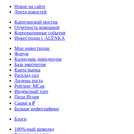
Новое на сайте
Лента новостей
Капитанский мостик
Отчетность компаний
Корпоративные события
Инвестиции с ALЁNKA
Мои инвестиции
Форум
Календарь дивидендов
База эмитентов
Карта рынка
Расклад сил
Лидеры роста
Рейтинг MCap
Индексный торт
Пила Игоря
Сырьё в ₽
Больше инфографики
Блоги
100%-ный шоколад