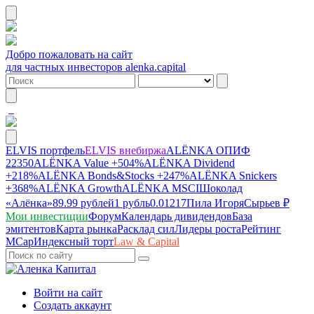
Добро пожаловать на сайт
для частных инвесторов alenka.capital
ELVIS портфель
ELVIS внебиржа
ALЁNKA ОПИФ
22350
ALЁNKA Value
+504%
ALЁNKA Dividend
+218%
ALЁNKA Bonds&Stocks
+247%
ALЁNKA Snickers
+368%
ALЁNKA Growth
ALЁNKA MSCI
Шоколад
«Алёнка»
89.99 рублей
1 рубль
0.01217
Пила Игоря
Сырье
в ₽
Мои инвестиции
Форум
Календарь дивидендов
База
эмитентов
Карта рынка
Расклад сил
Лидеры роста
Рейтинг
MCap
Индексный торт
Law & Capital
Войти на сайт
Создать аккаунт