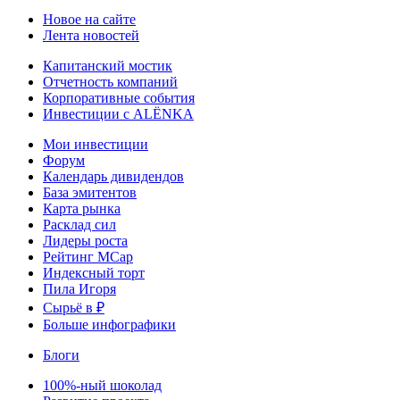
Новое на сайте
Лента новостей
Капитанский мостик
Отчетность компаний
Корпоративные события
Инвестиции с ALЁNKA
Мои инвестиции
Форум
Календарь дивидендов
База эмитентов
Карта рынка
Расклад сил
Лидеры роста
Рейтинг MCap
Индексный торт
Пила Игоря
Сырьё в ₽
Больше инфографики
Блоги
100%-ный шоколад