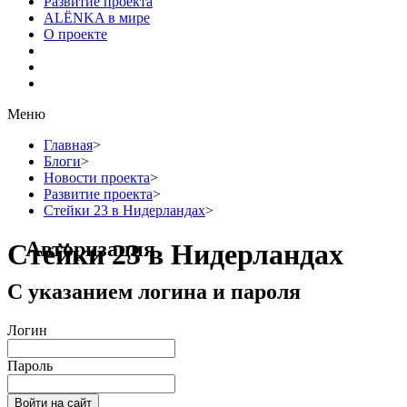
Развитие проекта
ALЁNKA в мире
О проекте
Меню
Главная
>
Блоги
>
Новости проекта
>
Развитие проекта
>
Стейки 23 в Нидерландах
>
Авторизация
Стейки 23 в Нидерландах
С указанием логина и пароля
Логин
Пароль