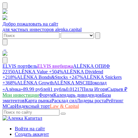
Добро пожаловать на сайт
для частных инвесторов alenka.capital
ELVIS портфель
ELVIS внебиржа
ALЁNKA ОПИФ
22350
ALЁNKA Value
+504%
ALЁNKA Dividend
+218%
ALЁNKA Bonds&Stocks
+247%
ALЁNKA Snickers
+368%
ALЁNKA Growth
ALЁNKA MSCI
Шоколад
«Алёнка»
89.99 рублей
1 рубль
0.01217
Пила Игоря
Сырье
в ₽
Мои инвестиции
Форум
Календарь дивидендов
База
эмитентов
Карта рынка
Расклад сил
Лидеры роста
Рейтинг
MCap
Индексный торт
Law & Capital
Войти на сайт
Создать аккаунт