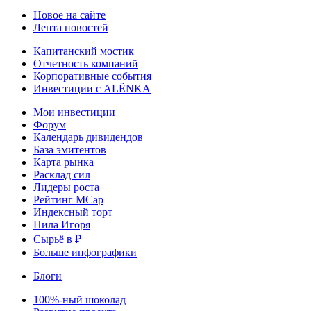
Новое на сайте
Лента новостей
Капитанский мостик
Отчетность компаний
Корпоративные события
Инвестиции с ALЁNKA
Мои инвестиции
Форум
Календарь дивидендов
База эмитентов
Карта рынка
Расклад сил
Лидеры роста
Рейтинг MCap
Индексный торт
Пила Игоря
Сырьё в ₽
Больше инфографики
Блоги
100%-ный шоколад