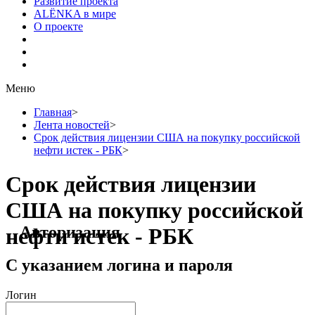
Развитие проекта
ALЁNKA в мире
О проекте
Меню
Главная
>
Лента новостей
>
Срок действия лицензии США на покупку российской
нефти истек - РБК
>
Срок действия лицензии
США на покупку российской
Авторизация
нефти истек - РБК
С указанием логина и пароля
Логин