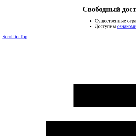
Свободный дос
Cущественные огр
Доступны
ознаком
Scroll to Top