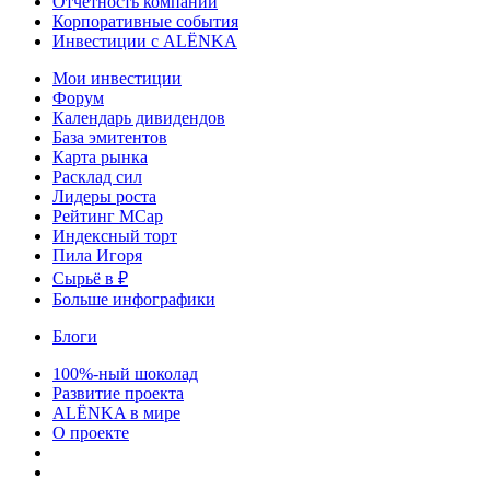
Отчетность компаний
Корпоративные события
Инвестиции с ALЁNKA
Мои инвестиции
Форум
Календарь дивидендов
База эмитентов
Карта рынка
Расклад сил
Лидеры роста
Рейтинг MCap
Индексный торт
Пила Игоря
Сырьё в ₽
Больше инфографики
Блоги
100%-ный шоколад
Развитие проекта
ALЁNKA в мире
О проекте