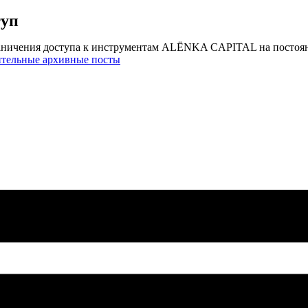
туп
аничения доступа к инструментам ALЁNKA CAPITAL на постоя
ительные архивные посты