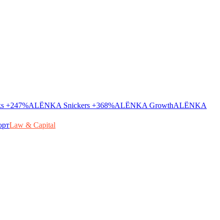
ks
+247%
ALЁNKA Snickers
+368%
ALЁNKA Growth
ALЁNKA
орт
Law & Capital