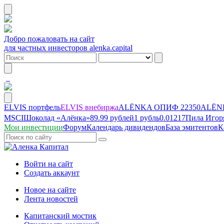
Добро пожаловать на сайт
для частных инвесторов alenka.capital
ELVIS портфель
ELVIS внебиржа
ALЁNKA ОПИФ
22350
ALЁNK
MSCI
Шоколад «Алёнка»
89.99 рублей
1 рубль
0.01217
Пила Игор
Мои инвестиции
Форум
Календарь дивидендов
База эмитентов
К
Войти на сайт
Создать аккаунт
Новое на сайте
Лента новостей
Капитанский мостик