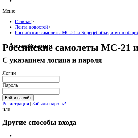
Меню
Главная
>
Лента новостей
>
Российские самолеты МС-21 и Superjet объединят в общий
Авторизация
Российские самолеты МС-21 и 
С указанием логина и пароля
Логин
Пароль
Регистрация
|
Забыли пароль?
или
Другие способы входа