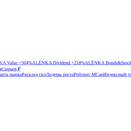
A Value
+504%
ALЁNKA Dividend
+218%
ALЁNKA Bonds&Stoc
я
Сырье
в ₽
арта рынка
Расклад сил
Лидеры роста
Рейтинг MCap
Индексный т