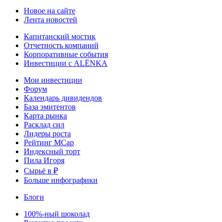
Новое на сайте
Лента новостей
Капитанский мостик
Отчетность компаний
Корпоративные события
Инвестиции с ALЁNKA
Мои инвестиции
Форум
Календарь дивидендов
База эмитентов
Карта рынка
Расклад сил
Лидеры роста
Рейтинг MCap
Индексный торт
Пила Игоря
Сырьё в ₽
Больше инфографики
Блоги
100%-ный шоколад