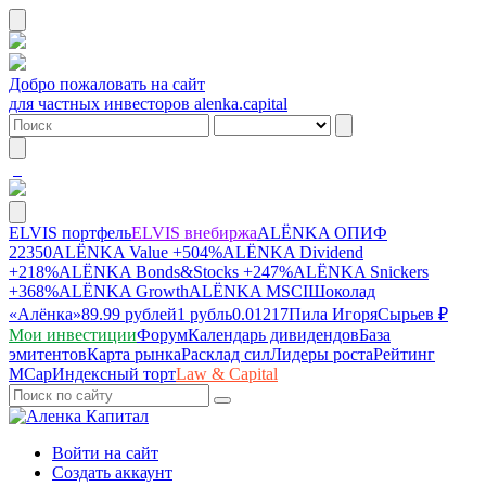
Добро пожаловать на сайт
для частных инвесторов alenka.capital
ELVIS портфель
ELVIS внебиржа
ALЁNKA ОПИФ
22350
ALЁNKA Value
+504%
ALЁNKA Dividend
+218%
ALЁNKA Bonds&Stocks
+247%
ALЁNKA Snickers
+368%
ALЁNKA Growth
ALЁNKA MSCI
Шоколад
«Алёнка»
89.99 рублей
1 рубль
0.01217
Пила Игоря
Сырье
в ₽
Мои инвестиции
Форум
Календарь дивидендов
База
эмитентов
Карта рынка
Расклад сил
Лидеры роста
Рейтинг
MCap
Индексный торт
Law & Capital
Войти на сайт
Создать аккаунт