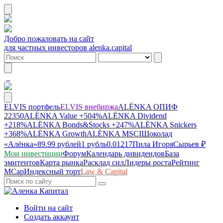
Добро пожаловать на сайт
для частных инвесторов alenka.capital
ELVIS портфель
ELVIS внебиржа
ALЁNKA ОПИФ
22350
ALЁNKA Value
+504%
ALЁNKA Dividend
+218%
ALЁNKA Bonds&Stocks
+247%
ALЁNKA Snickers
+368%
ALЁNKA Growth
ALЁNKA MSCI
Шоколад
«Алёнка»
89.99 рублей
1 рубль
0.01217
Пила Игоря
Сырье
в ₽
Мои инвестиции
Форум
Календарь дивидендов
База
эмитентов
Карта рынка
Расклад сил
Лидеры роста
Рейтинг
MCap
Индексный торт
Law & Capital
Войти на сайт
Создать аккаунт