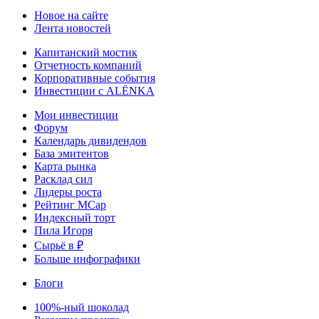
Новое на сайте
Лента новостей
Капитанский мостик
Отчетность компаний
Корпоративные события
Инвестиции с ALЁNKA
Мои инвестиции
Форум
Календарь дивидендов
База эмитентов
Карта рынка
Расклад сил
Лидеры роста
Рейтинг MCap
Индексный торт
Пила Игоря
Сырьё в ₽
Больше инфографики
Блоги
100%-ный шоколад