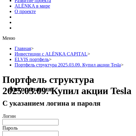
Развитие проекта
ALЁNKA в мире
О проекте
Меню
Главная
>
Инвестиции с ALЁNKA CAPITAL
>
ELVIS портфель
>
Портфель структура 2025.03.09. Купил акции Tesla
>
Портфель структура
Авторизация
2025.03.09. Купил акции Tesla
С указанием логина и пароля
Логин
Пароль