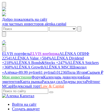
Добро пожаловать на сайт
для частных инвесторов alenka.capital
ELVIS портфель
ELVIS внебиржа
ALЁNKA ОПИФ
22541
ALЁNKA Value
+504%
ALЁNKA Dividend
+218%
ALЁNKA Bonds&Stocks
+247%
ALЁNKA Snickers
+368%
ALЁNKA Growth
ALЁNKA MSCI
Шоколад
«Алёнка»
89.99 рублей
1 рубль
0.01236
Пила Игоря
Сырье
в ₽
Мои инвестиции
Форум
Календарь дивидендов
База
эмитентов
Карта рынка
Расклад сил
Лидеры роста
Рейтинг
MCap
Индексный торт
Law & Capital
Войти на сайт
Создать аккаунт