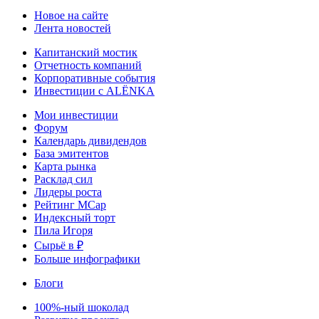
Новое на сайте
Лента новостей
Капитанский мостик
Отчетность компаний
Корпоративные события
Инвестиции с ALЁNKA
Мои инвестиции
Форум
Календарь дивидендов
База эмитентов
Карта рынка
Расклад сил
Лидеры роста
Рейтинг MCap
Индексный торт
Пила Игоря
Сырьё в ₽
Больше инфографики
Блоги
100%-ный шоколад